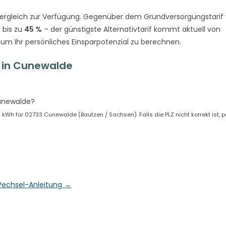
ergleich zur Verfügung. Gegenüber dem Grundversorgungstarif
 bis zu
45 %
– der günstigste Alternativtarif kommt aktuell von
 um Ihr persönliches Einsparpotenzial zu berechnen.
 in Cunewalde
?
Cunewalde?
Wh für 02733 Cunewalde (Bautzen / Sachsen). Falls die PLZ nicht korrekt ist, 
& Wechsel-Anleitung →