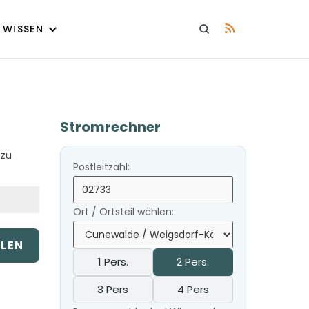
WISSEN
Stromrechner
 zu
Postleitzahl:
Ort / Ortsteil wählen:
ILEN
1 Pers.
2 Pers.
3 Pers
4 Pers