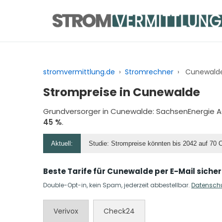
Zum
Inhalt
springen
stromvermittlung.de
›
Stromrechner
›
Cunewalde
Strompreise in Cunewalde
Grundversorger in Cunewalde:
SachsenEnergie 
45 %
.
Aktuell:
Studie: Strompreise könnten bis 2042 auf 70 
Beste Tarife für Cunewalde per E-Mail siche
Double-Opt-in, kein Spam, jederzeit abbestellbar.
Datensch
Verivox
Check24