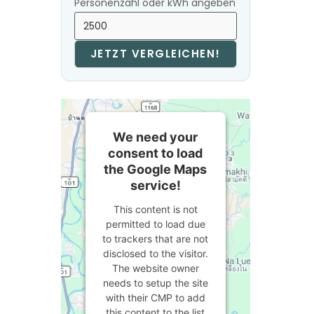
Personenzahl oder kWh angeben
JETZT VERGLEICHEN!
We need your
consent to load
the Google Maps
service!
This content is not
permitted to load due
to trackers that are not
disclosed to the visitor.
The website owner
needs to setup the site
with their CMP to add
this content to the list