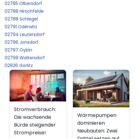
02785 Olbersdorf
02788 Hirschfelde
02788 Schlegel
02791 Oderwitz
02794 Leutersdorf
02796 Jonsdorf
02797 Oybin
02799 Waltersdorf
02826 Görlitz
Stromverbrauch:
Wärmepumpen
Die wachsende
dominieren
Bürde steigender
Neubauten: Zwei
Strompreise!
Drittel setzen auf