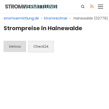
Zum
Inhalt
springen
stromvermittlung.de
›
Stromrechner
›
Hainewalde (02779)
Strompreise in Hainewalde
Verivox
Check24