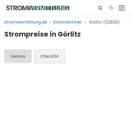
Zum
Inhalt
springen
stromvermittlung.de
›
Stromrechner
›
Görlitz (02826)
Strompreise in Görlitz
Verivox
Check24