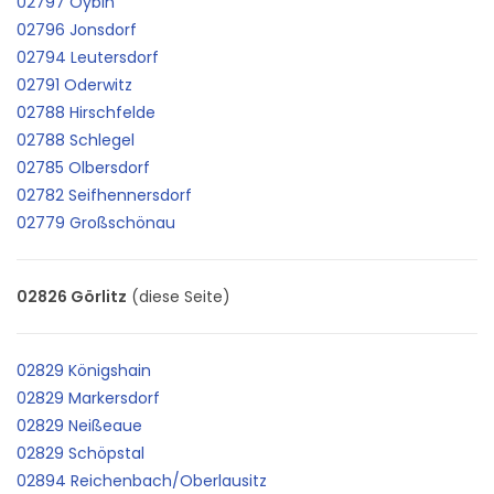
02797 Oybin
02796 Jonsdorf
02794 Leutersdorf
02791 Oderwitz
02788 Hirschfelde
02788 Schlegel
02785 Olbersdorf
02782 Seifhennersdorf
02779 Großschönau
02826 Görlitz
(diese Seite)
02829 Königshain
02829 Markersdorf
02829 Neißeaue
02829 Schöpstal
02894 Reichenbach/Oberlausitz