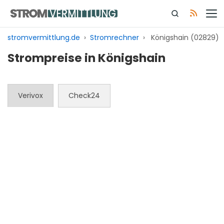
Zum
Inhalt
springen
stromvermittlung.de
›
Stromrechner
›
Königshain (02829)
Strompreise in Königshain
Verivox
Check24