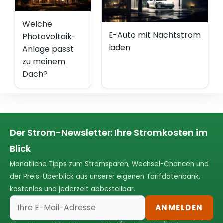
Welche
E-Auto mit Nachtstrom
Photovoltaik-
laden
Anlage passt
zu meinem
Dach?
Der Strom-Newsletter: Ihre Stromkosten im
Blick
Monatliche Tipps zum Stromsparen, Wechsel-Chancen und
der Preis-Überblick aus unserer eigenen Tarifdatenbank,
kostenlos und jederzeit abbestellbar.
ANMELDEN