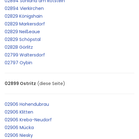
02894 Sohland am Rotstein
02894 Vierkirchen
02829 Königshain
02829 Markersdorf
02829 Neißeaue
02829 Schöpstal
02828 Görlitz
02799 Waltersdorf
02797 Oybin
02899 Ostritz
(diese Seite)
02906 Hohendubrau
02906 Klitten
02906 Kreba-Neudorf
02906 Mücka
02906 Niesky