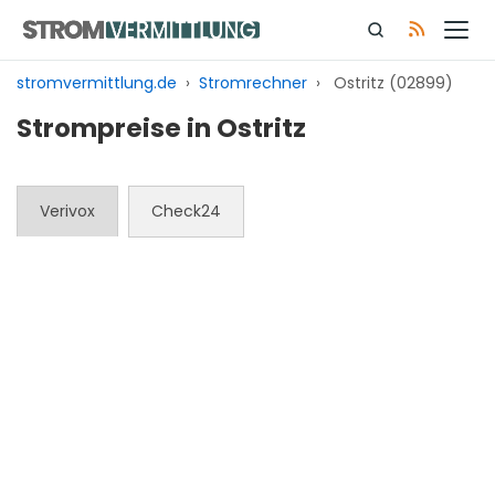
Zum
Inhalt
springen
stromvermittlung.de
›
Stromrechner
›
Ostritz (02899)
Strompreise in Ostritz
Verivox
Check24