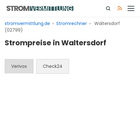
Zum
Inhalt
springen
stromvermittlung.de
›
Stromrechner
›
Waltersdorf
(02799)
Strompreise in Waltersdorf
Verivox
Check24