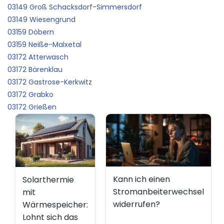
03149 Groß Schacksdorf-Simmersdorf
03149 Wiesengrund
03159 Döbern
03159 Neiße-Malxetal
03172 Atterwasch
03172 Bärenklau
03172 Gastrose-Kerkwitz
03172 Grabko
03172 Grießen
Kann ich einen
Solarthermie
Stromanbeiterwechsel
mit
widerrufen?
Wärmespeicher:
Lohnt sich das