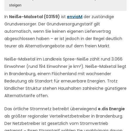
steigen
In
Neiße-Malxetal (03159)
ist
enviaM
der zuständige
Grundversorger. Der Grundversorgungstarif gilt
automatisch, wenn Sie keinen eigenen Liefervertrag
abgeschlossen haben – er ist jedoch in der Regel deutlich
teurer als Alternativangebote auf dem freien Markt.
Neiße-Malxetal im Landkreis Spree-Neiße zählt rund 3.066
Einwohner (rund 194 Einwohner je km²). Neiße-Malxetal liegt
in Brandenburg, einem Flächenland mit wachsender
Bedeutung als Standort für erneuerbare Energien. Trotz
ländlicher Struktur stehen Haushalten zahlreiche günstigere
Alternativtarife offen.
Das örtliche Stromnetz betreibt überwiegend
e.dis Energie
als größter regionaler Verteilnetzbetreiber in Brandenburg.
Der Netzbetreiber ist gesetzlich vom Stromvertrieb
getrennt – Ihren Stromtarif wählen Sie unabhängig davon