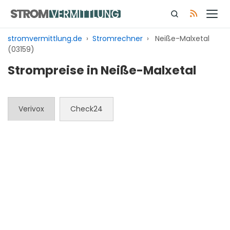
Zum
Inhalt
springen
stromvermittlung.de
›
Stromrechner
›
Neiße-Malxetal
(03159)
Strompreise in Neiße-Malxetal
Verivox
Check24