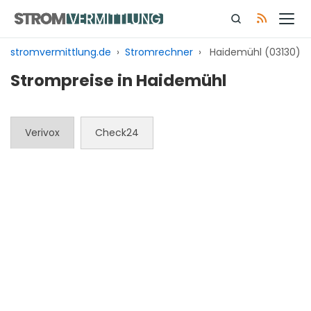
Zum
Inhalt
springen
stromvermittlung.de
›
Stromrechner
›
Haidemühl (03130)
Strompreise in Haidemühl
Verivox
Check24