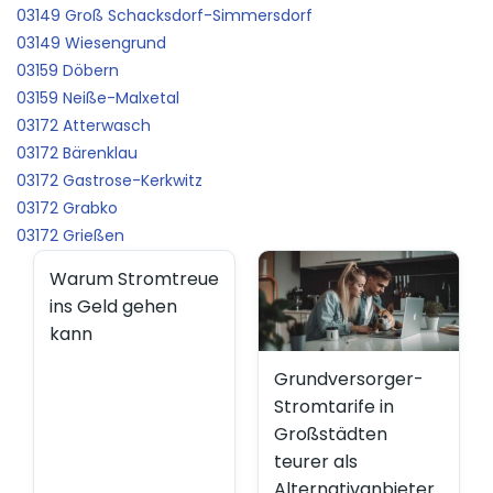
03149 Groß Schacksdorf-Simmersdorf
03149 Wiesengrund
03159 Döbern
03159 Neiße-Malxetal
03172 Atterwasch
03172 Bärenklau
03172 Gastrose-Kerkwitz
03172 Grabko
03172 Grießen
Warum Stromtreue
ins Geld gehen
kann
Grundversorger-
Stromtarife in
Großstädten
teurer als
Alternativanbieter