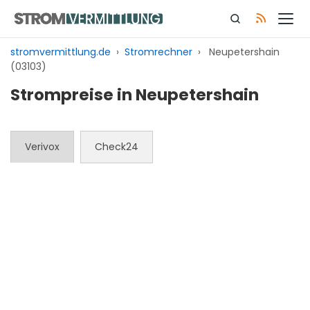
Zum
Inhalt
springen
stromvermittlung.de
›
Stromrechner
›
Neupetershain
(03103)
Strompreise in Neupetershain
Verivox
Check24