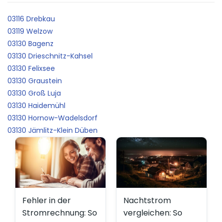
03116 Drebkau
03119 Welzow
03130 Bagenz
03130 Drieschnitz-Kahsel
03130 Felixsee
03130 Graustein
03130 Groß Luja
03130 Haidemühl
03130 Hornow-Wadelsdorf
03130 Jämlitz-Klein Düben
Fehler in der
Nachtstrom
Stromrechnung: So
vergleichen: So