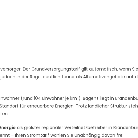
ersorger. Der Grundversorgungstarif gilt automatisch, wenn Si
 jedoch in der Regel deutlich teurer als Alternativangebote auf
inwohner (rund 104 Einwohner je km²). Bagenz liegt in Brandenbu
andort für erneuerbare Energien. Trotz ländlicher Struktur ste
ffen.
 Energie
als größter regionaler Verteilnetzbetreiber in Brandenbur
rennt – Ihren Stromtarif wählen Sie unabhängig davon frei.