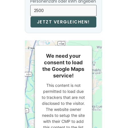
Personenzahl oder kWh angeben
JETZT VERGLEICHEN!
We need your
consent to load
the Google Maps
service!
This content is not
permitted to load due
to trackers that are not
disclosed to the visitor.
The website owner
needs to setup the site
with their CMP to add
this content to the list