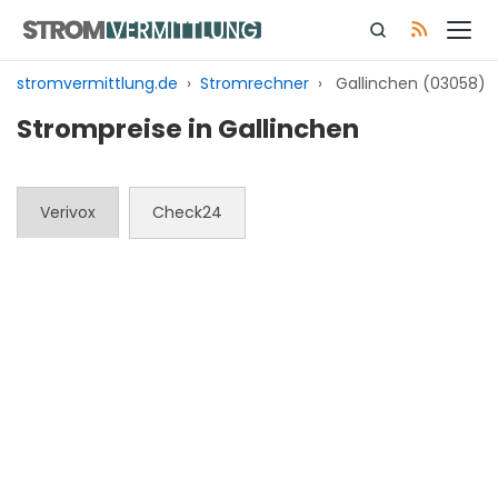
Zum
Inhalt
springen
stromvermittlung.de
›
Stromrechner
›
Gallinchen (03058)
Strompreise in Gallinchen
Verivox
Check24