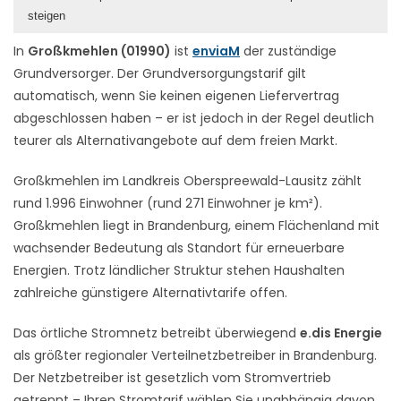
steigen
In
Großkmehlen (01990)
ist
enviaM
der zuständige
Grundversorger. Der Grundversorgungstarif gilt
automatisch, wenn Sie keinen eigenen Liefervertrag
abgeschlossen haben – er ist jedoch in der Regel deutlich
teurer als Alternativangebote auf dem freien Markt.
Großkmehlen im Landkreis Oberspreewald-Lausitz zählt
rund 1.996 Einwohner (rund 271 Einwohner je km²).
Großkmehlen liegt in Brandenburg, einem Flächenland mit
wachsender Bedeutung als Standort für erneuerbare
Energien. Trotz ländlicher Struktur stehen Haushalten
zahlreiche günstigere Alternativtarife offen.
Das örtliche Stromnetz betreibt überwiegend
e.dis Energie
als größter regionaler Verteilnetzbetreiber in Brandenburg.
Der Netzbetreiber ist gesetzlich vom Stromvertrieb
getrennt – Ihren Stromtarif wählen Sie unabhängig davon