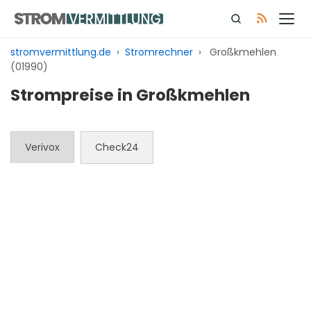
Zum
Inhalt
springen
stromvermittlung.de
›
Stromrechner
›
Großkmehlen
(01990)
Strompreise in Großkmehlen
Verivox
Check24