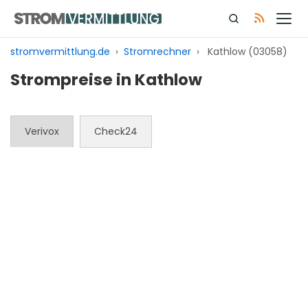
Zum
Inhalt
springen
stromvermittlung.de
›
Stromrechner
›
Kathlow (03058)
Strompreise in Kathlow
Verivox
Check24