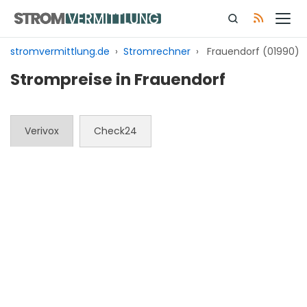
Zum
Inhalt
springen
stromvermittlung.de
›
Stromrechner
›
Frauendorf (01990)
Strompreise in Frauendorf
Verivox
Check24