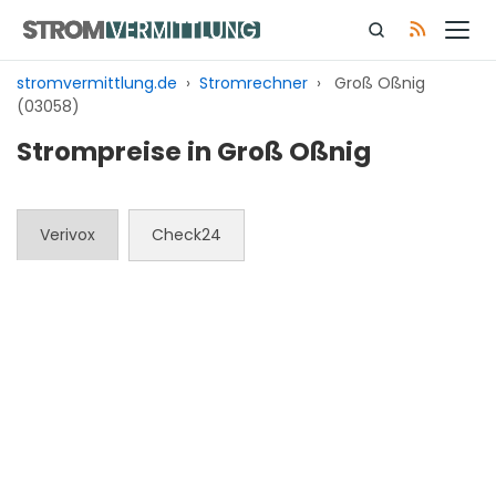
Zum
Inhalt
springen
stromvermittlung.de
›
Stromrechner
›
Groß Oßnig
(03058)
Strompreise in Groß Oßnig
Verivox
Check24