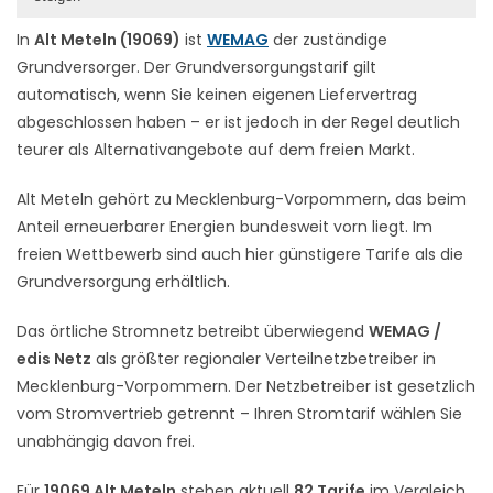
In
Alt Meteln (19069)
ist
WEMAG
der zuständige
Grundversorger. Der Grundversorgungstarif gilt
automatisch, wenn Sie keinen eigenen Liefervertrag
abgeschlossen haben – er ist jedoch in der Regel deutlich
teurer als Alternativangebote auf dem freien Markt.
Alt Meteln gehört zu Mecklenburg-Vorpommern, das beim
Anteil erneuerbarer Energien bundesweit vorn liegt. Im
freien Wettbewerb sind auch hier günstigere Tarife als die
Grundversorgung erhältlich.
Das örtliche Stromnetz betreibt überwiegend
WEMAG /
edis Netz
als größter regionaler Verteilnetzbetreiber in
Mecklenburg-Vorpommern. Der Netzbetreiber ist gesetzlich
vom Stromvertrieb getrennt – Ihren Stromtarif wählen Sie
unabhängig davon frei.
Für
19069 Alt Meteln
stehen aktuell
82 Tarife
im Vergleich