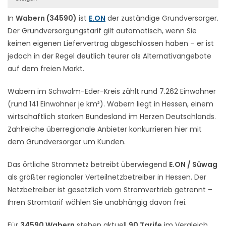
In
Wabern (34590)
ist
E.ON
der zuständige Grundversorger.
Der Grundversorgungstarif gilt automatisch, wenn Sie
keinen eigenen Liefervertrag abgeschlossen haben – er ist
jedoch in der Regel deutlich teurer als Alternativangebote
auf dem freien Markt.
Wabern im Schwalm-Eder-Kreis zählt rund 7.262 Einwohner
(rund 141 Einwohner je km²). Wabern liegt in Hessen, einem
wirtschaftlich starken Bundesland im Herzen Deutschlands.
Zahlreiche überregionale Anbieter konkurrieren hier mit
dem Grundversorger um Kunden.
Das örtliche Stromnetz betreibt überwiegend
E.ON / Süwag
als größter regionaler Verteilnetzbetreiber in Hessen. Der
Netzbetreiber ist gesetzlich vom Stromvertrieb getrennt –
Ihren Stromtarif wählen Sie unabhängig davon frei.
Für
34590 Wabern
stehen aktuell
90 Tarife
im Vergleich