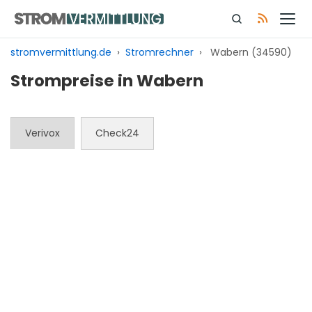
Zum
Inhalt
springen
stromvermittlung.de
›
Stromrechner
›
Wabern (34590)
Strompreise in Wabern
Verivox
Check24