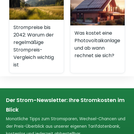
Strompreise bis
Was kostet eine
2042: Warum der
Photovoltaikanlage
regelmäßige
und ab wann
Strompreis-
rechnet sie sich?
Vergleich wichtig
ist
Der Strom-Newsletter: Ihre Stromkosten im
Blick
Monatliche Tipps zum Stromsparen, Wechsel-Chancen und
der Preis-Überblick aus unserer eigenen Tarifdatenbank,
kostenlos und jederzeit abbestellbar.