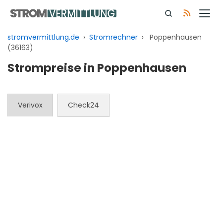
Zum
Inhalt
springen
stromvermittlung.de
›
Stromrechner
›
Poppenhausen
(36163)
Strompreise in Poppenhausen
Verivox
Check24