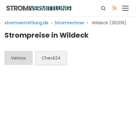
Zum
Inhalt
springen
stromvermittlung.de
›
Stromrechner
›
Wildeck (36208)
Strompreise in Wildeck
Verivox
Check24