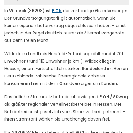
In
Wildeck (36208)
ist
E.ON
der zuständige Grundversorger.
Der Grundversorgungstarif gilt automatisch, wenn Sie
keinen eigenen Liefervertrag abgeschlossen haben – er ist
jedoch in der Regel deutlich teurer als Alternativangebote
auf dem freien Markt.
Wildeck im Landkreis Hersfeld-Rotenburg zählt rund 4.701
Einwohner (rund 118 Einwohner je km²). Wildeck liegt in
Hessen, einem wirtschaftlich starken Bundesland im Herzen
Deutschlands. Zahlreiche überregionale Anbieter
konkurrieren hier mit dem Grundversorger um Kunden.
Das örtliche Stromnetz betreibt überwiegend
E.ON / Süwag
als größter regionaler Verteilnetzbetreiber in Hessen. Der
Netzbetreiber ist gesetzlich vom Stromvertrieb getrennt –
Ihren Stromtarif wählen Sie unabhängig davon frei.
Für
36208 Wildeck
stehen aktuell
90 Tarife
im Vergleich