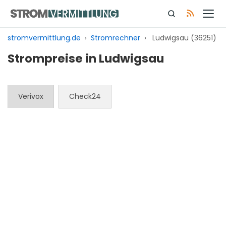
Zum
Inhalt
springen
stromvermittlung.de
›
Stromrechner
›
Ludwigsau (36251)
Strompreise in Ludwigsau
Verivox
Check24