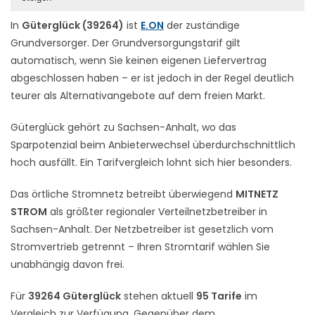
In
Güterglück (39264)
ist
E.ON
der zuständige
Grundversorger. Der Grundversorgungstarif gilt
automatisch, wenn Sie keinen eigenen Liefervertrag
abgeschlossen haben – er ist jedoch in der Regel deutlich
teurer als Alternativangebote auf dem freien Markt.
Güterglück gehört zu Sachsen-Anhalt, wo das
Sparpotenzial beim Anbieterwechsel überdurchschnittlich
hoch ausfällt. Ein Tarifvergleich lohnt sich hier besonders.
Das örtliche Stromnetz betreibt überwiegend
MITNETZ
STROM
als größter regionaler Verteilnetzbetreiber in
Sachsen-Anhalt. Der Netzbetreiber ist gesetzlich vom
Stromvertrieb getrennt – Ihren Stromtarif wählen Sie
unabhängig davon frei.
Für
39264 Güterglück
stehen aktuell
95 Tarife
im
Vergleich zur Verfügung. Gegenüber dem