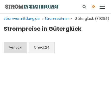
Zum
Inhalt
springen
stromvermittlung.de
›
Stromrechner
›
Güterglück (39264)
Strompreise in Güterglück
Verivox
Check24