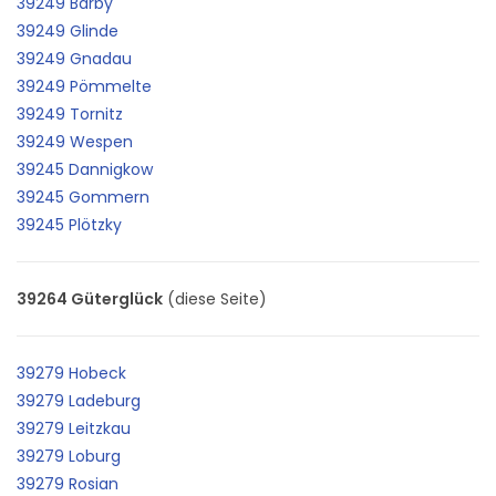
39249 Barby
39249 Glinde
39249 Gnadau
39249 Pömmelte
39249 Tornitz
39249 Wespen
39245 Dannigkow
39245 Gommern
39245 Plötzky
39264 Güterglück
(diese Seite)
39279 Hobeck
39279 Ladeburg
39279 Leitzkau
39279 Loburg
39279 Rosian