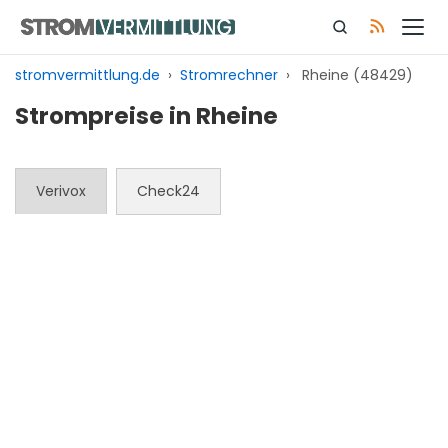
Zum
Inhalt
springen
stromvermittlung.de
›
Stromrechner
›
Rheine (48429)
Strompreise in Rheine
Verivox
Check24