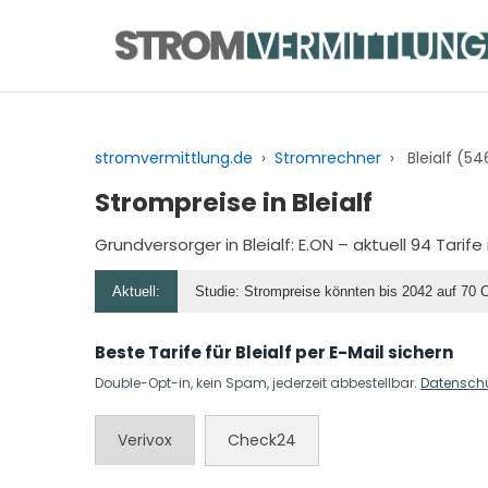
Zum
Inhalt
springen
stromvermittlung.de
›
Stromrechner
›
Bleialf (5
Strompreise in Bleialf
Grundversorger in Bleialf:
E.ON
– aktuell 94 Tarif
Aktuell:
Studie: Strompreise könnten bis 2042 auf 70 
Beste Tarife für Bleialf per E-Mail sichern
Double-Opt-in, kein Spam, jederzeit abbestellbar.
Datensch
Verivox
Check24