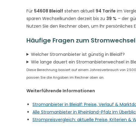
Für
54608 Bleialf
stehen aktuell
94 Tarife
im Vergl
sparen Wechselkunden derzeit bis zu
39 %
– der gü
Nutzen Sie den Rechner oben, um Ihr persönliches 
Häufige Fragen zum Stromwechsel i
Welcher Stromanbieter ist günstig in Bleialf?
Wie lange dauert ein Stromanbieterwechsel in Ble
Diese Berechnung basiert auf einem Jahresverbrauch von 2.500 kWh
passen Sie die Angaben im Rechner oben an.
Weiterführende Informationen
Stromanbieter in Bleialf: Preise, Verlauf & Markt
Alle Stromanbieter in Rheinland-Pfalz im Überbli
Strompreisvergleich: aktuelle Preise, Kriterien 