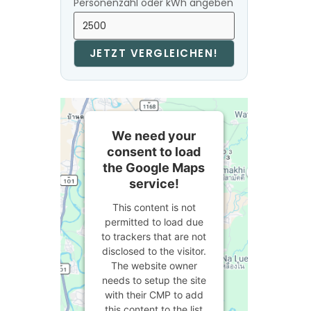
Personenzahl oder kWh angeben
JETZT VERGLEICHEN!
We need your
consent to load
the Google Maps
service!
This content is not
permitted to load due
to trackers that are not
disclosed to the visitor.
The website owner
needs to setup the site
with their CMP to add
this content to the list