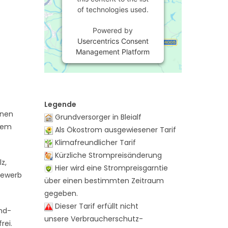
of technologies used.
Powered by
Usercentrics Consent
Management Platform
Legende
inen
Grundversorger in Bleialf
 dem
Als Ökostrom ausgewiesener Tarif
Klimafreundlicher Tarif
Kürzliche Strompreisänderung
z,
Hier wird eine Strompreisgarntie
bewerb
über einen bestimmten Zeitraum
gegeben.
Dieser Tarif erfüllt nicht
and-
unsere Verbraucherschutz-
rei.