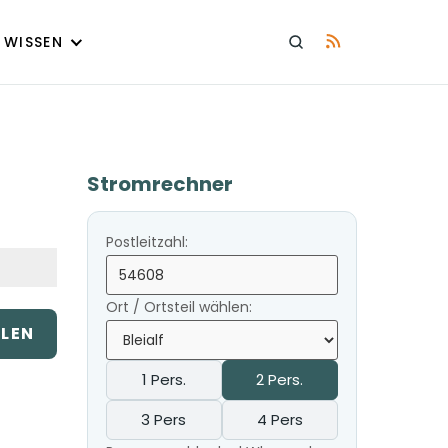
WISSEN
Stromrechner
Postleitzahl:
Ort / Ortsteil wählen:
ILEN
1 Pers.
2 Pers.
3 Pers
4 Pers