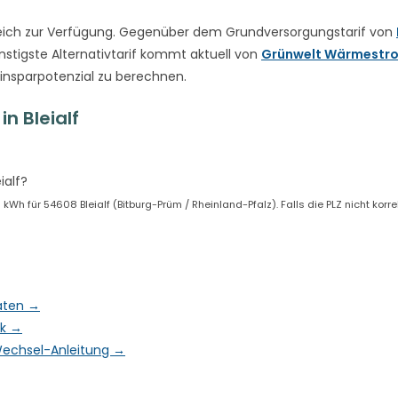
eich zur Verfügung. Gegenüber dem Grundversorgungstarif von
nstigste Alternativtarif kommt aktuell von
Grünwelt Wärmestr
Einsparpotenzial zu berechnen.
n Bleialf
ialf?
 für 54608 Bleialf (Bitburg-Prüm / Rheinland-Pfalz). Falls die PLZ nicht korrekt
daten →
ck →
& Wechsel-Anleitung →