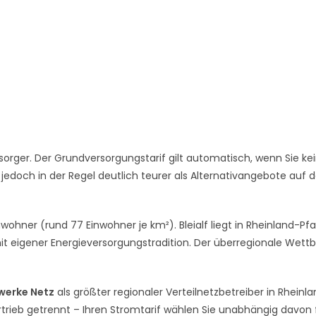
orger. Der Grundversorgungstarif gilt automatisch, wenn Sie ke
 jedoch in der Regel deutlich teurer als Alternativangebote auf
nwohner (rund 77 Einwohner je km²). Bleialf liegt in Rheinland-Pfal
mit eigener Energieversorgungstradition. Der überregionale Wett
werke Netz
als größter regionaler Verteilnetzbetreiber in Rheinl
rtrieb getrennt – Ihren Stromtarif wählen Sie unabhängig davon f