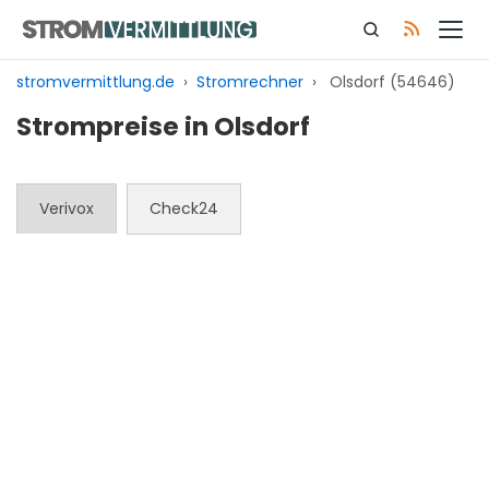
Zum
Inhalt
springen
stromvermittlung.de
›
Stromrechner
›
Olsdorf (54646)
Strompreise in Olsdorf
Verivox
Check24