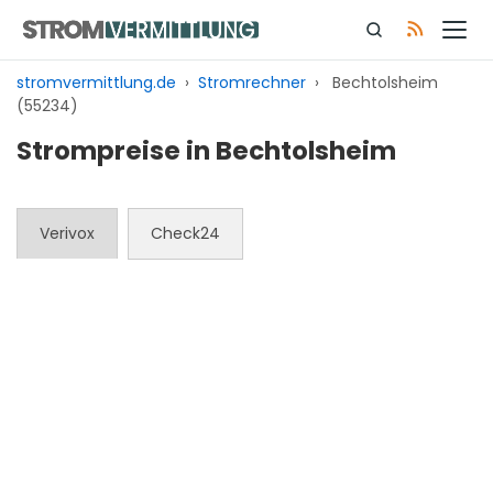
Zum
Inhalt
springen
stromvermittlung.de
›
Stromrechner
›
Bechtolsheim
(55234)
Strompreise in Bechtolsheim
Verivox
Check24