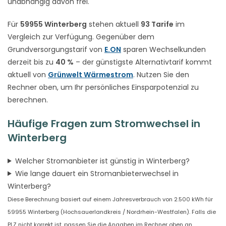
unabhängig davon frei.
Für
59955 Winterberg
stehen aktuell
93 Tarife
im
Vergleich zur Verfügung. Gegenüber dem
Grundversorgungstarif von
E.ON
sparen Wechselkunden
derzeit bis zu
40 %
– der günstigste Alternativtarif kommt
aktuell von
Grünwelt Wärmestrom
. Nutzen Sie den
Rechner oben, um Ihr persönliches Einsparpotenzial zu
berechnen.
Häufige Fragen zum Stromwechsel in
Winterberg
Welcher Stromanbieter ist günstig in Winterberg?
Wie lange dauert ein Stromanbieterwechsel in
Winterberg?
Diese Berechnung basiert auf einem Jahresverbrauch von 2.500 kWh für
59955 Winterberg (Hochsauerlandkreis / Nordrhein-Westfalen). Falls die
PLZ nicht korrekt ist, passen Sie die Angaben im Rechner oben an.