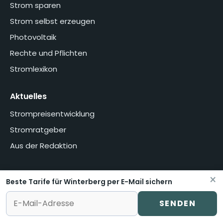
Strom sparen
Strom selbst erzeugen
Photovoltaik
Rechte und Pflichten
Stromlexikon
Aktuelles
Strompreisentwicklung
Stromratgeber
Aus der Redaktion
×
Beste Tarife für Winterberg per E-Mail sichern
Home
Über uns
Methodik
Presse
Datenschutzerklärung
Impressum
Vertrag widerrufen oder kündigen
SENDEN
© stromvermittlung.de