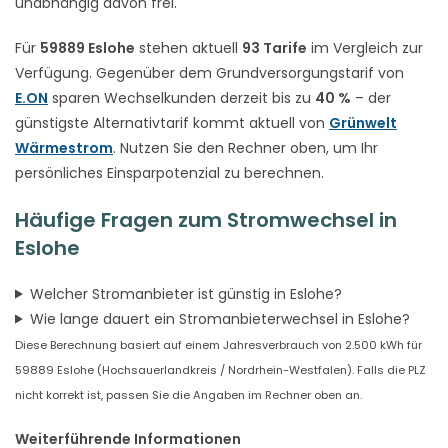
unabhängig davon frei.
Für
59889 Eslohe
stehen aktuell
93 Tarife
im Vergleich zur
Verfügung. Gegenüber dem Grundversorgungstarif von
E.ON
sparen Wechselkunden derzeit bis zu
40 %
– der
günstigste Alternativtarif kommt aktuell von
Grünwelt
Wärmestrom
. Nutzen Sie den Rechner oben, um Ihr
persönliches Einsparpotenzial zu berechnen.
Häufige Fragen zum Stromwechsel in
Eslohe
Welcher Stromanbieter ist günstig in Eslohe?
Wie lange dauert ein Stromanbieterwechsel in Eslohe?
Diese Berechnung basiert auf einem Jahresverbrauch von 2.500 kWh für
59889 Eslohe (Hochsauerlandkreis / Nordrhein-Westfalen). Falls die PLZ
nicht korrekt ist, passen Sie die Angaben im Rechner oben an.
Weiterführende Informationen