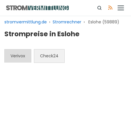
Zum
Inhalt
springen
stromvermittlung.de
›
Stromrechner
›
Eslohe (59889)
Strompreise in Eslohe
Verivox
Check24