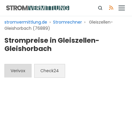
Zum
Inhalt
springen
stromvermittlung.de
›
Stromrechner
›
Gleiszellen-
Gleishorbach (76889)
Strompreise in Gleiszellen-
Gleishorbach
Verivox
Check24