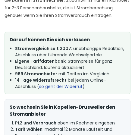
die Daten im
Stromrechner
. 3.500 kwh ist nur ein Richtwert
für 2-3 Personenhaushalte, die ist Stromberechung
genauer wenn Sie Ihren Stromverbrauch eintragen.
Darauf können Sie sich verlassen
Stromvergleich seit 2007
: unabhängige Redaktion,
Abschluss über führende Wechselportale
Eigene Tarifdatenbank
: Strompreise für ganz
Deutschland, laufend aktualisiert
969 Stromanbieter
mit Tarifen im Vergleich
14 Tage Widerrufsrecht
bei jedem Online-
Abschluss (
so geht der Widerruf
)
So wechseln Sie in Kapellen-Drusweiler den
Stromanbieter
PLZ und Verbrauch
oben im Rechner eingeben
Tarif wählen
: maximal 12 Monate Laufzeit und