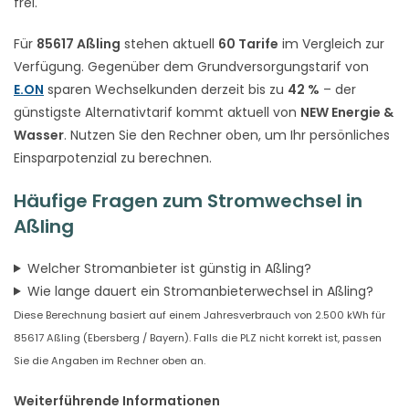
frei.
Für
85617 Aßling
stehen aktuell
60 Tarife
im Vergleich zur
Verfügung. Gegenüber dem Grundversorgungstarif von
E.ON
sparen Wechselkunden derzeit bis zu
42 %
– der
günstigste Alternativtarif kommt aktuell von
NEW Energie &
Wasser
. Nutzen Sie den Rechner oben, um Ihr persönliches
Einsparpotenzial zu berechnen.
Häufige Fragen zum Stromwechsel in
Aßling
Welcher Stromanbieter ist günstig in Aßling?
Wie lange dauert ein Stromanbieterwechsel in Aßling?
Diese Berechnung basiert auf einem Jahresverbrauch von 2.500 kWh für
85617 Aßling (Ebersberg / Bayern). Falls die PLZ nicht korrekt ist, passen
Sie die Angaben im Rechner oben an.
Weiterführende Informationen