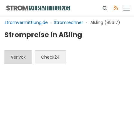
Zum
Inhalt
springen
stromvermittlung.de
›
Stromrechner
›
Aßling (85617)
Strompreise in Aßling
Verivox
Check24