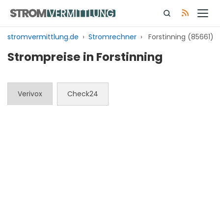
Zum
Inhalt
springen
stromvermittlung.de
›
Stromrechner
›
Forstinning (85661)
Strompreise in Forstinning
Verivox
Check24