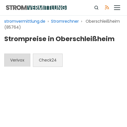
Zum
Inhalt
springen
stromvermittlung.de
›
Stromrechner
›
Oberschleißheim
(85764)
Strompreise in Oberschleißheim
Verivox
Check24