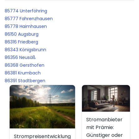
85774 Unterföhring
85777 Fahrenzhausen
85778 Haimhausen
86150 Augsburg
86316 Friedberg
86343 Königsbrunn
86356 Neusäß
86368 Gersthofen
86381 Krumbach
86391 Stadtbergen
Stromanbieter
mit Prämie:
Günstiger oder
Strompreisentwicklung