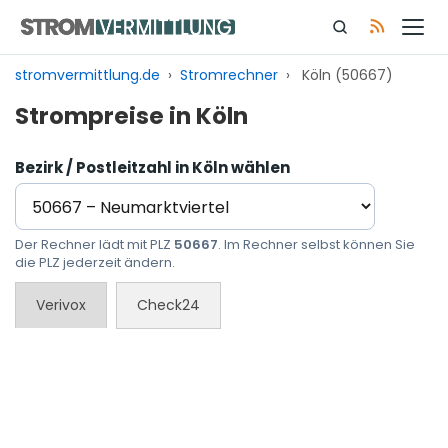
Zum
Inhalt
springen
stromvermittlung.de
›
Stromrechner
›
Köln (50667)
Strompreise in Köln
Bezirk / Postleitzahl in Köln wählen
Der Rechner lädt mit PLZ
50667
. Im Rechner selbst können Sie
die PLZ jederzeit ändern.
Verivox
Check24