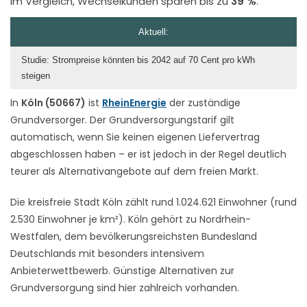
im Vergleich, Wechselkunden sparen bis zu
39 %
.
Aktuell:
Studie: Strompreise könnten bis 2042 auf 70 Cent pro kWh
steigen
In
Köln (50667)
ist
RheinEnergie
der zuständige
Grundversorger. Der Grundversorgungstarif gilt
automatisch, wenn Sie keinen eigenen Liefervertrag
abgeschlossen haben – er ist jedoch in der Regel deutlich
teurer als Alternativangebote auf dem freien Markt.
Die kreisfreie Stadt Köln zählt rund 1.024.621 Einwohner (rund
2.530 Einwohner je km²). Köln gehört zu Nordrhein-
Westfalen, dem bevölkerungsreichsten Bundesland
Deutschlands mit besonders intensivem
Anbieterwettbewerb. Günstige Alternativen zur
Grundversorgung sind hier zahlreich vorhanden.