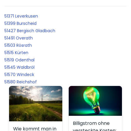
51371 Leverkusen
51399 Burscheid
51427 Bergisch Gladbach
51491 Overath
51503 Rösrath
51515 Kürten
51519 Odenthal
51545 Waldbröl
51570 Windeck
51580 Reichshof
Billigstrom ohne
Wie kommt man in
versteckte Kosten: