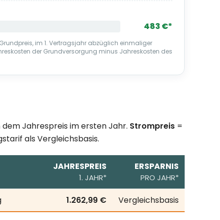
483 €*
Grundpreis, im 1. Vertragsjahr abzüglich einmaliger
ahreskosten der Grundversorgung minus Jahreskosten des
ch dem Jahrespreis im ersten Jahr.
Strompreis
=
starif als Vergleichsbasis.
JAHRESPREIS
ERSPARNIS
1. JAHR*
PRO JAHR*
resverbrauch; erste Zeile = örtlicher Grundversorgungstar
g
1.262,99 €
Vergleichsbasis