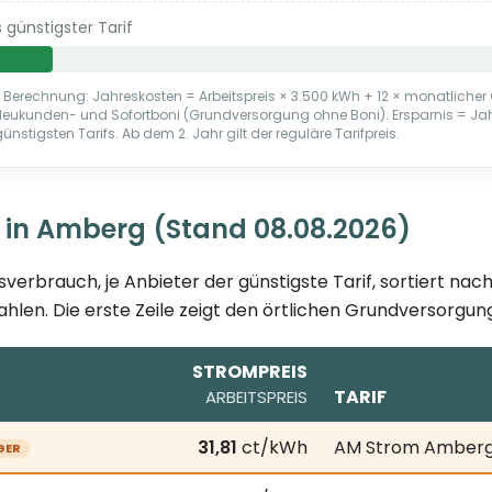
günstigster Tarif
* Berechnung: Jahreskosten = Arbeitspreis × 3.500 kWh + 12 × monatlicher 
Neukunden- und Sofortboni (Grundversorgung ohne Boni). Ersparnis = J
ünstigsten Tarifs. Ab dem 2. Jahr gilt der reguläre Tarifpreis.
 in Amberg (Stand 08.08.2026)
sverbrauch, je Anbieter der günstigste Tarif, sortiert na
ahlen. Die erste Zeile zeigt den örtlichen Grundversorgung
STROMPREIS
TARIF
ARBEITSPREIS
.2026; je Anbieter der günstigste Tarif bei 3.500 kWh Jah
31,81
ct/kWh
AM Strom Amber
GER