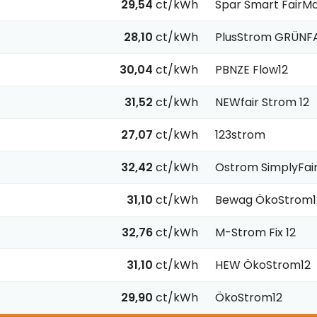
29,54
ct/kWh
Spar Smart FairM
28,10
ct/kWh
PlusStrom GRÜNF
30,04
ct/kWh
PBNZE Flow12
31,52
ct/kWh
NEWfair Strom 12
27,07
ct/kWh
123strom
32,42
ct/kWh
Ostrom SimplyFai
31,10
ct/kWh
Bewag ÖkoStrom1
32,76
ct/kWh
M-Strom Fix 12
31,10
ct/kWh
HEW ÖkoStrom12
29,90
ct/kWh
ÖkoStrom12