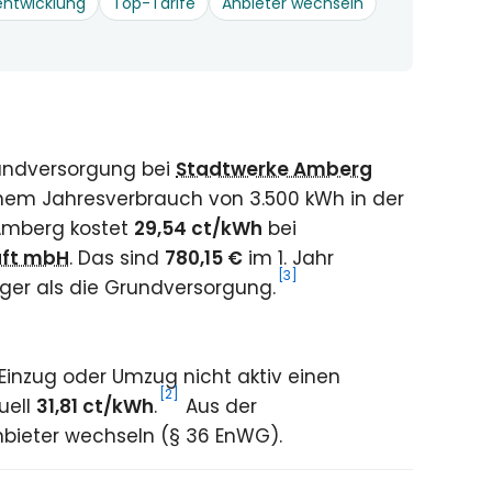
entwicklung
Top-Tarife
Anbieter wechseln
undversorgung bei
Stadtwerke Amberg
inem Jahresverbrauch von 3.500 kWh in der
 Amberg kostet
29,54 ct/kWh
bei
aft mbH
. Das sind
780,15 €
im 1. Jahr
[3]
ger als die Grundversorgung.
inzug oder Umzug nicht aktiv einen
[2]
uell
31,81 ct/kWh
.
Aus der
nbieter wechseln (§ 36 EnWG).