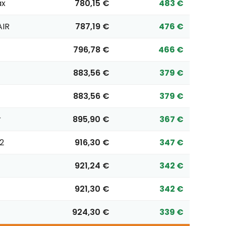
ax
780,15 €
483 €
AIR
787,19 €
476 €
796,78 €
466 €
883,56 €
379 €
883,56 €
379 €
r
895,90 €
367 €
2
916,30 €
347 €
921,24 €
342 €
921,30 €
342 €
924,30 €
339 €