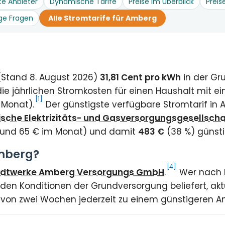
te Anbieter
Dynamische Tarife
Preise im Überblick
Preis
ge Fragen
Alle Stromtarife für Amberg
 (Stand 8. August 2026)
31,81 Cent pro kWh
in der Gr
e jährlichen Stromkosten für einen Haushalt mit e
[1]
 Monat).
Der günstigste verfügbare Stromtarif in
nische Elektrizitäts- und Gasversorgungsgesellsch
rund 65 € im Monat) und damit
483 €
(38 %) günsti
Amberg?
[4]
adtwerke Amberg Versorgungs GmbH
.
Wer nach E
 den Konditionen der Grundversorgung beliefert, akt
t von zwei Wochen jederzeit zu einem günstigeren A