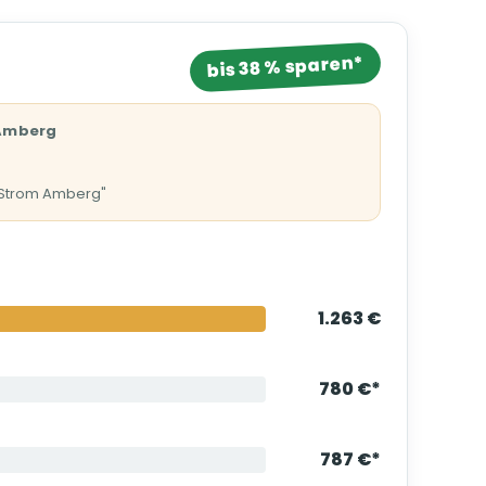
bis 38 % sparen*
 Amberg
 Strom Amberg"
1.263 €
780 €*
787 €*