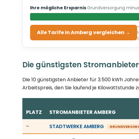
Ihre mögliche Ersparnis
Grundversorgung minus 
Alle Tarife in Amberg vergleichen →
g
Die günstigsten Stromanbieter
Die 10 günstigsten Anbieter für 3.500 kWh Jahre
Arbeitspreis, den Sie laufend je Kilowattstunde z
PLATZ
STROMANBIETER AMBERG
Günstigste Stromanbieter in Amberg, Stand 08.08
–
STADTWERKE AMBERG
GRUNDVERSOR