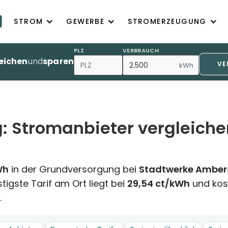
STROM
GEWERBE
STROMERZEUGUNG
PLZ
VERBRAUCH
eichen
und
sparen
VE
kWh
: Stromanbieter vergleiche
Wh
in der Grundversorgung bei
Stadtwerke Ambe
igste Tarif am Ort liegt bei
29,54 ct/kWh
und kos
.