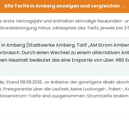
Alle Tarife in Amberg anzeigen und vergleichen →
s erste Vertragsjahr und enthalten einmalige Neukunden- und
r Grundversorgung minus Jahrespreis des Tarifs, jeweils bei 3
in Amberg (Stadtwerke Amberg, Tarif „AM Strom Amberg") 
Verbrauch. Durch einen Wechsel zu einem alternativen An
inen Haushalt bedeutet das eine Ersparnis von über 480 E
e, Stand 08.08.2026. Je Anbieter der günstigste direkt abschl
Preisgarantie über die Laufzeit, keine Lockvogel-, Paket-, Ka
Börsenstrom-Tarife sind ausgenommen. Stromtarife ändern sic