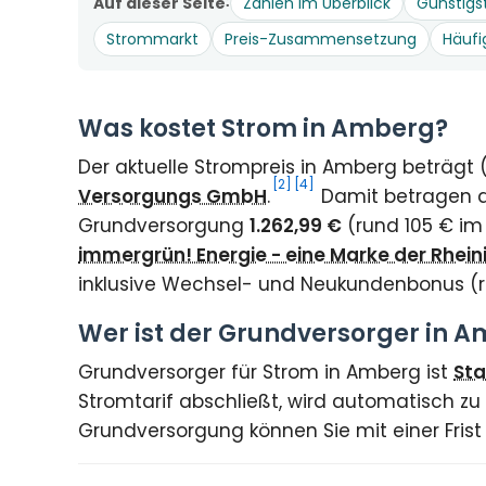
Auf dieser Seite
Zahlen im Überblick
Günstigs
Strommarkt
Preis-Zusammensetzung
Häufi
Was kostet Strom in Amberg?
Der aktuelle Strompreis in Amberg beträgt
[2]
[4]
Versorgungs GmbH
.
Damit betragen di
Grundversorgung
1.262,99 €
(rund 105 € im
immergrün! Energie - eine Marke der Rhei
inklusive Wechsel- und Neukundenbonus (
Wer ist der Grundversorger in 
Grundversorger für Strom in Amberg ist
St
Stromtarif abschließt, wird automatisch zu
Grundversorgung können Sie mit einer Fris