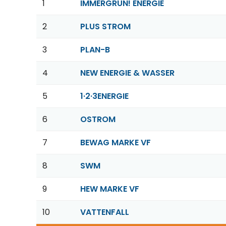
1
IMMERGRÜN! ENERGIE
2
PLUS STROM
3
PLAN-B
4
NEW ENERGIE & WASSER
5
1·2·3ENERGIE
6
OSTROM
7
BEWAG MARKE VF
8
SWM
9
HEW MARKE VF
10
VATTENFALL