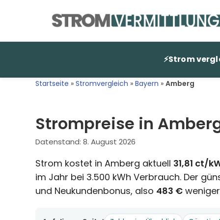
Zum
Inhalt
springen
⚡
Strom vergl
Startseite
»
Stromvergleich
»
Bayern
»
Amberg
Strompreise in Amberg
Datenstand:
8. August 2026
Strom kostet in Amberg aktuell
31,81 ct/k
im Jahr bei 3.500 kWh Verbrauch. Der günst
und Neukundenbonus, also
483 €
weniger