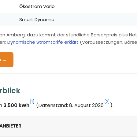
Ökostrom Vario
Smart Dynamic
von Amberg; dazu kommt der stündliche Börsenpreis plus Ne
en:
Dynamische Stromtarife erklärt
(Voraussetzungen, Börsenp
n →
rblick
[1]
[2]
on
3.500 kWh
(Datenstand: 8. August 2026
).
ANBIETER