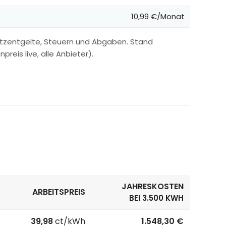
10,99 €/Monat
etzentgelte, Steuern und Abgaben. Stand
reis live, alle Anbieter).
JAHRESKOSTEN
ARBEITSPREIS
BEI 3.500 KWH
39,98
ct/kWh
1.548,30 €