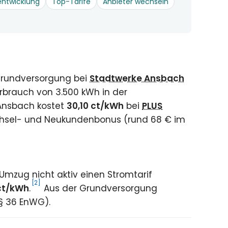
entwicklung
Top-Tarife
Anbieter wechseln
Grundversorgung bei
Stadtwerke Ansbach
rbrauch von 3.500 kWh in der
 Ansbach kostet
30,10 ct/kWh
bei
PLUS
echsel- und Neukundenbonus (rund 68 € im
mzug nicht aktiv einen Stromtarif
[2]
ct/kWh
.
Aus der Grundversorgung
(§ 36 EnWG).