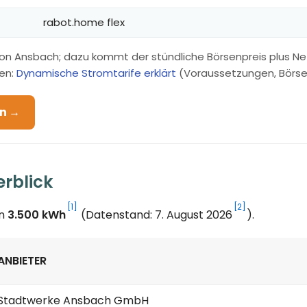
rabot.home flex
von Ansbach; dazu kommt der stündliche Börsenpreis plus N
en:
Dynamische Stromtarife erklärt
(Voraussetzungen, Börsenp
en →
rblick
[1]
[2]
on
3.500 kWh
(Datenstand: 7. August 2026
).
ANBIETER
Stadtwerke Ansbach GmbH