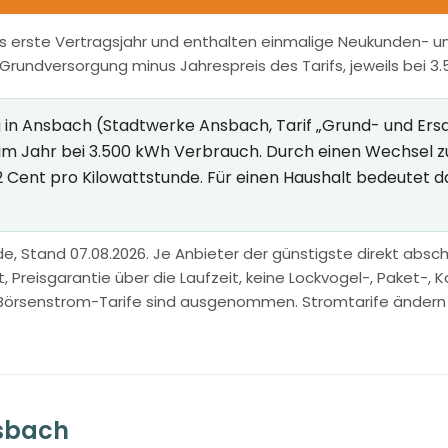
s erste Vertragsjahr und enthalten einmalige Neukunden- und
r Grundversorgung minus Jahrespreis des Tarifs, jeweils bei 3
n Ansbach (Stadtwerke Ansbach, Tarif „Grund- und Ersatz
o im Jahr bei 3.500 kWh Verbrauch. Durch einen Wechsel 
2 Cent pro Kilowattstunde. Für einen Haushalt bedeutet d
e, Stand 07.08.2026. Je Anbieter der günstigste direkt abschl
Preisgarantie über die Laufzeit, keine Lockvogel-, Paket-, Ka
Börsenstrom-Tarife sind ausgenommen. Stromtarife ändern sic
nsbach