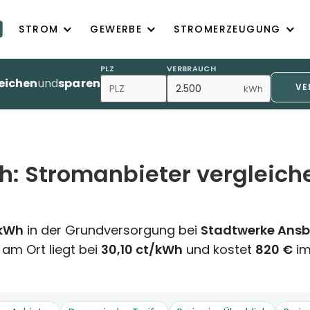
STROM
GEWERBE
STROMERZEUGUNG
PLZ
VERBRAUCH
eichen
und
sparen
VE
kWh
h: Stromanbieter vergleich
/kWh
in der Grundversorgung bei
Stadtwerke Ans
 am Ort liegt bei
30,10 ct/kWh
und kostet
820 €
im