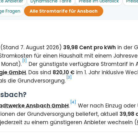
te Anbieter
Dynamische Tarife
Preise im Überblick
Preis
ge Fragen
Alle Stromtarife für Ansbach
 (Stand 7. August 2026)
39,98 Cent pro kWh
in der 
Stromkosten für einen Haushalt mit einem Jahresve
[1]
 Monat).
Der günstigste verfügbare Stromtarif in
rgie GmbH
. Das sind
820,10 €
im 1. Jahr inklusive W
[3]
als die Grundversorgung.
Ansbach?
[4]
adtwerke Ansbach GmbH
.
Wer nach Einzug oder U
ionen der Grundversorgung beliefert, aktuell
39,98 
 jederzeit zu einem günstigeren Anbieter wechseln 