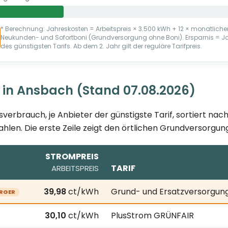
* Berechnung: Jahreskosten = Arbeitspreis × 3.500 kWh + 12 × monatlicher
Neukunden- und Sofortboni (Grundversorgung ohne Boni). Ersparnis = 
des günstigsten Tarifs. Ab dem 2. Jahr gilt der reguläre Tarifpreis.
 in Ansbach (Stand 07.08.2026)
sverbrauch, je Anbieter der günstigste Tarif, sortiert na
ahlen. Die erste Zeile zeigt den örtlichen Grundversorgung
STROMPREIS
TARIF
ARBEITSPREIS
8.2026; je Anbieter der günstigste Tarif bei 3.500 kWh Ja
39,98
ct/kWh
Grund- und Ersatzversorgung 
RGER
30,10
ct/kWh
PlusStrom GRÜNFAIR