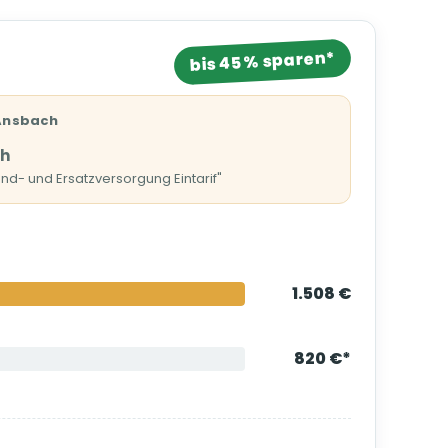
bis 45 % sparen*
 Ansbach
Wh
nd- und Ersatzversorgung Eintarif"
1.508 €
820 €*