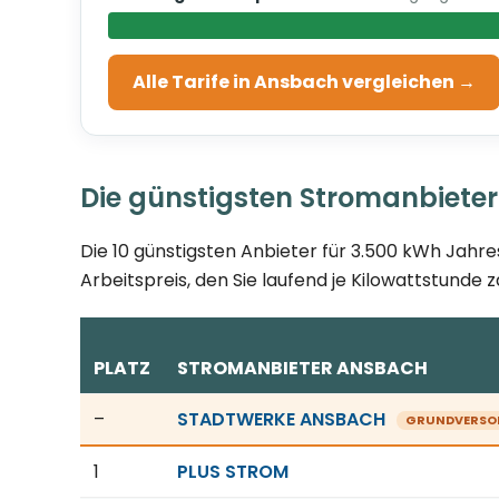
Alle Tarife in Ansbach vergleichen →
Die günstigsten Stromanbieter
Die 10 günstigsten Anbieter für 3.500 kWh Jahre
Arbeitspreis, den Sie laufend je Kilowattstunde z
PLATZ
STROMANBIETER ANSBACH
Günstigste Stromanbieter in Ansbach, Stand 07.0
–
STADTWERKE ANSBACH
GRUNDVERSO
1
PLUS STROM