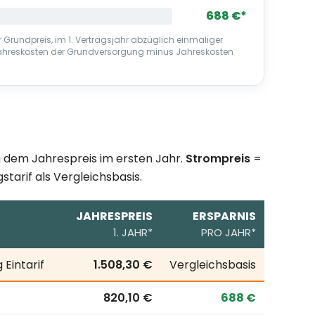
688 €*
 Grundpreis, im 1. Vertragsjahr abzüglich einmaliger
Jahreskosten der Grundversorgung minus Jahreskosten
ch dem Jahrespreis im ersten Jahr.
Strompreis
=
starif als Vergleichsbasis.
JAHRESPREIS
ERSPARNIS
1. JAHR*
PRO JAHR*
hresverbrauch; erste Zeile = örtlicher Grundversorgungsta
Eintarif
1.508,30 €
Vergleichsbasis
820,10 €
688 €