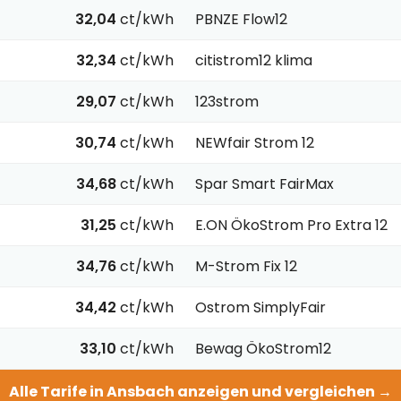
32,04
ct/kWh
PBNZE Flow12
32,34
ct/kWh
citistrom12 klima
29,07
ct/kWh
123strom
30,74
ct/kWh
NEWfair Strom 12
34,68
ct/kWh
Spar Smart FairMax
31,25
ct/kWh
E.ON ÖkoStrom Pro Extra 12
34,76
ct/kWh
M-Strom Fix 12
34,42
ct/kWh
Ostrom SimplyFair
33,10
ct/kWh
Bewag ÖkoStrom12
Alle Tarife in Ansbach anzeigen und vergleichen →