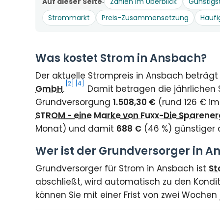
Auf dieser Seite
Zahlen im Überblick
Günstigs
Strommarkt
Preis-Zusammensetzung
Häufi
Was kostet Strom in Ansbach?
Der aktuelle Strompreis in Ansbach beträgt
[2]
[4]
GmbH
.
Damit betragen die jährlichen 
Grundversorgung
1.508,30 €
(rund 126 € im
STROM - eine Marke von Fuxx-Die Sparene
Monat) und damit
688 €
(46 %) günstiger 
Wer ist der Grundversorger in 
Grundversorger für Strom in Ansbach ist
St
abschließt, wird automatisch zu den Kondit
können Sie mit einer Frist von zwei Wochen