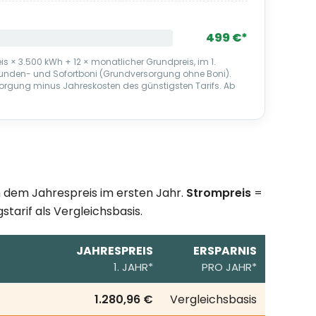
499 €*
s × 3.500 kWh + 12 × monatlicher Grundpreis, im 1.
kunden- und Sofortboni (Grundversorgung ohne Boni).
orgung minus Jahreskosten des günstigsten Tarifs. Ab
ch dem Jahrespreis im ersten Jahr.
Strompreis
=
starif als Vergleichsbasis.
JAHRESPREIS
ERSPARNIS
1. JAHR*
PRO JAHR*
erbrauch; erste Zeile = örtlicher Grundversorgungstarif a
1.280,96 €
Vergleichsbasis