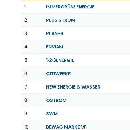
1
IMMERGRÜN! ENERGIE
2
PLUS STROM
3
PLAN-B
4
ENVIAM
5
1·2·3ENERGIE
6
CITIWERKE
7
NEW ENERGIE & WASSER
8
OSTROM
9
SWM
10
BEWAG MARKE VF