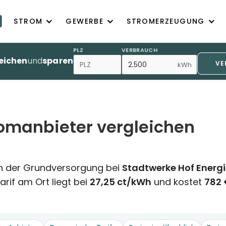
STROM
GEWERBE
STROMERZEUGUNG
PLZ
VERBRAUCH
eichen
und
sparen
VE
kWh
romanbieter vergleichen
n der Grundversorgung bei
Stadtwerke Hof Ener
rif am Ort liegt bei
27,25 ct/kWh
und kostet
782 