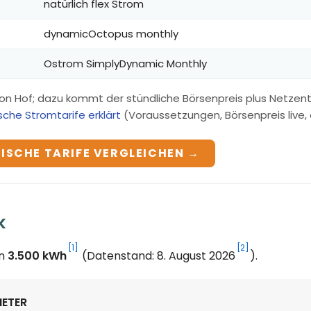
natürlich flex Strom
dynamicOctopus monthly
Ostrom SimplyDynamic Monthly
on Hof; dazu kommt der stündliche Börsenpreis plus Netzent
che Stromtarife erklärt
(Voraussetzungen, Börsenpreis live, a
ISCHE TARIFE VERGLEICHEN →
k
[1]
[2]
on
3.500 kWh
(Datenstand: 8. August 2026
).
IETER