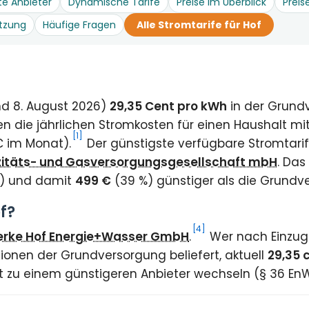
te Anbieter
Dynamische Tarife
Preise im Überblick
Preis
tzung
Häufige Fragen
Alle Stromtarife für Hof
and 8. August 2026)
29,35 Cent pro kWh
in der Grund
 die jährlichen Stromkosten für einen Haushalt mi
[1]
€ im Monat).
Der günstigste verfügbare Stromtarif
rizitäts- und Gasversorgungsgesellschaft mbH
. Das
t) und damit
499 €
(39 %) günstiger als die Grundv
f?
[4]
erke Hof Energie+Wasser GmbH
.
Wer nach Einzug 
ionen der Grundversorgung beliefert, aktuell
29,35 
eit zu einem günstigeren Anbieter wechseln (§ 36 En