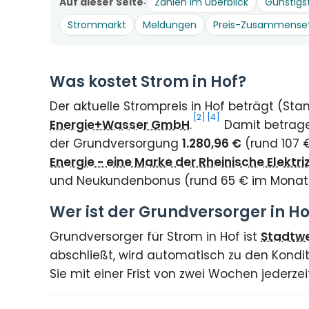
Auf dieser Seite
Zahlen im Überblick
Günstigs
Strommarkt
Meldungen
Preis-Zusammense
Was kostet Strom in Hof?
Der aktuelle Strompreis in Hof beträgt (St
[2]
[4]
Energie+Wasser GmbH
.
Damit betragen
der Grundversorgung
1.280,96 €
(rund 107 
Energie - eine Marke der Rheinische Elekt
und Neukundenbonus (rund 65 € im Mona
Wer ist der Grundversorger in Ho
Grundversorger für Strom in Hof ist
Stadtw
abschließt, wird automatisch zu den Kondit
Sie mit einer Frist von zwei Wochen jederz