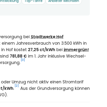
entwicklung
Top-Tarife
Anbieter wechseln
versorgung bei
Stadtwerke Hof
t einem Jahresverbrauch von 3.500 kWh in
 in Hof kostet
27,25 ct/kWh
bei
immergrün!
 sind
781,88 €
im 1. Jahr inklusive Wechsel-
[3]
ersorgung.
oder Umzug nicht aktiv einen Stromtarif
[2]
ct/kWh
.
Aus der Grundversorgung können
WG).