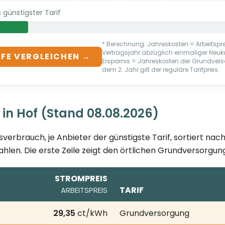
günstigster Tarif
* Berechnung: Jahreskosten = Arbeitsprei
Vertragsjahr abzüglich einmaliger Neu
IFE VERGLEICHEN →
Ersparnis = Jahreskosten der Grundvers
dem 2. Jahr gilt der reguläre Tarifpreis.
 in Hof (Stand 08.08.2026)
sverbrauch, je Anbieter der günstigste Tarif, sortiert na
ahlen. Die erste Zeile zeigt den örtlichen Grundversorgung
STROMPREIS
TARIF
ARBEITSPREIS
6; je Anbieter der günstigste Tarif bei 3.500 kWh Jahresv
29,35
ct/kWh
Grundversorgung