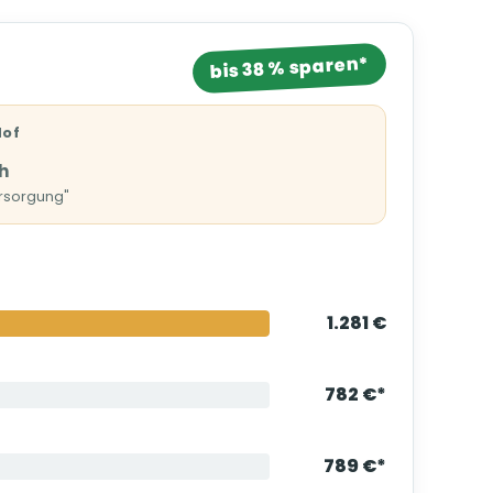
bis 38 % sparen*
Hof
h
ersorgung"
1.281 €
782 €*
789 €*