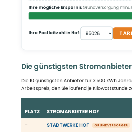
Ihre mögliche Ersparnis
Grundversorgung minus 
Ihre Postleitzahl in Hof:
TAR
Die günstigsten Stromanbieter
Die 10 günstigsten Anbieter für 3.500 kWh Jahre
Arbeitspreis, den Sie laufend je Kilowattstunde z
PLATZ
STROMANBIETER HOF
Günstigste Stromanbieter in Hof, Stand 08.08.202
–
STADTWERKE HOF
GRUNDVERSORGER