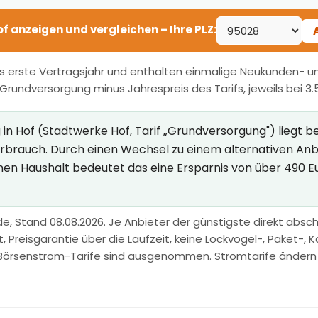
Hof anzeigen und vergleichen – Ihre PLZ:
s erste Vertragsjahr und enthalten einmalige Neukunden- und
r Grundversorgung minus Jahrespreis des Tarifs, jeweils bei 3
n Hof (Stadtwerke Hof, Tarif „Grundversorgung") liegt be
Verbrauch. Durch einen Wechsel zu einem alternativen An
inen Haushalt bedeutet das eine Ersparnis von über 490 E
e, Stand 08.08.2026. Je Anbieter der günstigste direkt abschl
Preisgarantie über die Laufzeit, keine Lockvogel-, Paket-, Ka
Börsenstrom-Tarife sind ausgenommen. Stromtarife ändern sic