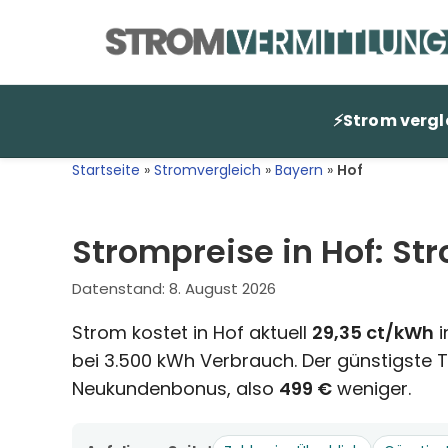
Zum
Inhalt
springen
⚡
Strom vergl
Startseite
»
Stromvergleich
»
Bayern
»
Hof
Strompreise in Hof: St
Datenstand:
8. August 2026
Strom kostet in Hof aktuell
29,35 ct/kWh
i
bei 3.500 kWh Verbrauch. Der günstigste Ta
Neukundenbonus, also
499 €
weniger.