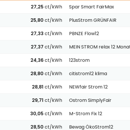
27,25
ct/kWh
Spar Smart FairMax
25,80
ct/kWh
PlusStrom GRÜNFAIR
27,33
ct/kWh
PBNZE Flow12
27,37
ct/kWh
MEIN STROM relax 12 Mona
24,36
ct/kWh
123strom
28,80
ct/kWh
citistrom12 klima
28,81
ct/kWh
NEWfair Strom 12
29,71
ct/kWh
Ostrom SimplyFair
30,05
ct/kWh
M-Strom Fix 12
28,50
ct/kWh
Bewag ÖkoStrom12