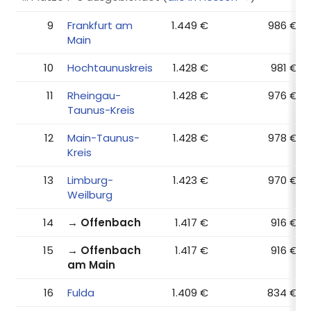
9
Frankfurt am
1.449 €
986 €
Main
10
Hochtaunuskreis
1.428 €
981 €
11
Rheingau-
1.428 €
976 €
Taunus-Kreis
12
Main-Taunus-
1.428 €
978 €
Kreis
13
Limburg-
1.423 €
970 €
Weilburg
14
→ Offenbach
1.417 €
916 €
15
→ Offenbach
1.417 €
916 €
am Main
16
Fulda
1.409 €
834 €