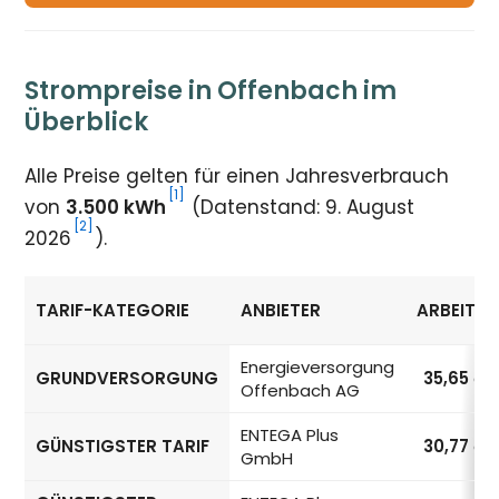
Strompreise in Offenbach im
Überblick
Alle Preise gelten für einen Jahresverbrauch
[1]
von
3.500 kWh
(Datenstand: 9. August
[2]
2026
).
TARIF-KATEGORIE
ANBIETER
ARBEITSP
Strompreise in Offenbach nach Tarif-Kategorie
Energieversorgung
GRUNDVERSORGUNG
35,65
ct
Offenbach AG
ENTEGA Plus
GÜNSTIGSTER TARIF
30,77
ct
GmbH