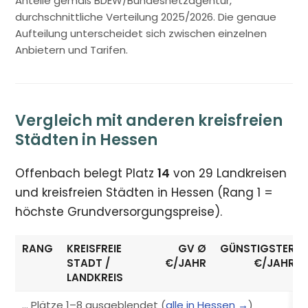
Anteile gemäß BDEW/Bundesnetzagentur,
durchschnittliche Verteilung 2025/2026. Die genaue
Aufteilung unterscheidet sich zwischen einzelnen
Anbietern und Tarifen.
Vergleich mit anderen kreisfreien
Städten in Hessen
Offenbach belegt Platz
14
von 29 Landkreisen
und kreisfreien Städten in Hessen (Rang 1 =
höchste Grundversorgungspreise).
RANG
KREISFREIE
GV Ø
GÜNSTIGSTER
STADT /
€/JAHR
€/JAHR
LANDKREIS
… Plätze 1–8 ausgeblendet (
alle in Hessen →
)