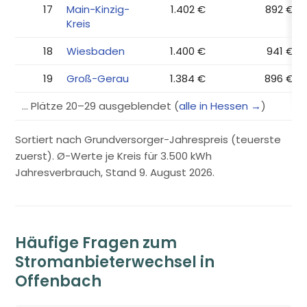
17
Main-Kinzig-
1.402 €
892 €
Kreis
18
Wiesbaden
1.400 €
941 €
19
Groß-Gerau
1.384 €
896 €
… Plätze 20–29 ausgeblendet (
alle in Hessen →
)
Sortiert nach Grundversorger-Jahrespreis (teuerste
zuerst). Ø-Werte je Kreis für 3.500 kWh
Jahresverbrauch, Stand 9. August 2026.
Häufige Fragen zum
Stromanbieterwechsel in
Offenbach