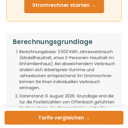
Stromrechner
starten →
Berechnungsgrundlage
Berechnungsbasis: 3.500 kWh Jahresverbrauch
(Modellhaushalt, etwa 3-Personen-Haushalt im
Einfamilienhaus). Bei abweichendem Verbrauch
ändern sich Arbeitspreis-Summe und
Jahreskosten entsprechend. Im Stromrechner
können Sie Ihren individuellen Verbrauch
eintragen.
Datenstand: 9. August 2026. Grundlage sind die
für die Postleitzahlen von Offenbach geführten
Tarifangebote der Stromanbieter, gültig für
diesen Tag. Stromtarife können sich kurzfristig
Tarife
vergleichen →
ändern; die aktuell für Ihre Postleitzahl
verfügbaren Tarife rufen wir im verlinkten