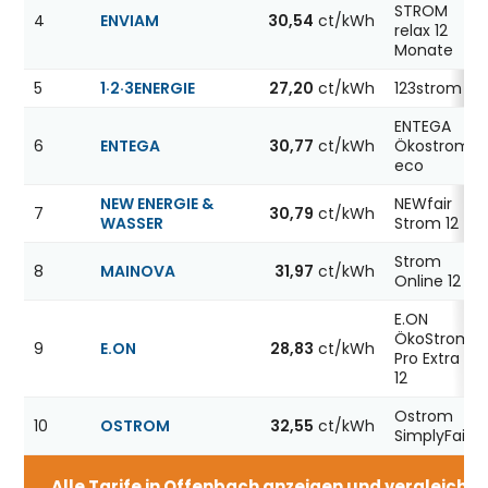
STROM
4
ENVIAM
30,54
ct/kWh
relax 12
Monate
5
1·2·3ENERGIE
27,20
ct/kWh
123strom
ENTEGA
6
ENTEGA
30,77
ct/kWh
Ökostrom
eco
NEW ENERGIE &
NEWfair
7
30,79
ct/kWh
WASSER
Strom 12
Strom
8
MAINOVA
31,97
ct/kWh
Online 12
E.ON
ÖkoStrom
9
E.ON
28,83
ct/kWh
Pro Extra
12
Ostrom
10
OSTROM
32,55
ct/kWh
SimplyFair
Alle Tarife in Offenbach anzeigen und vergleichen 