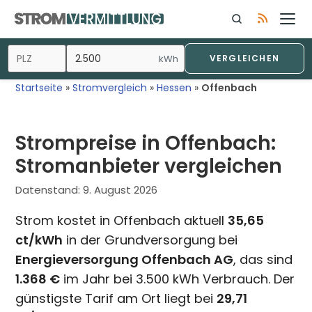
Zum
Inhalt
springen
kWh
VERGLEICHEN
Startseite
»
Stromvergleich
»
Hessen
»
Offenbach
Strompreise in Offenbach:
Stromanbieter vergleichen
Datenstand:
9. August 2026
Strom kostet in Offenbach aktuell
35,65
ct/kWh
in der Grundversorgung bei
Energieversorgung Offenbach AG
, das sind
1.368 €
im Jahr bei 3.500 kWh Verbrauch. Der
günstigste Tarif am Ort liegt bei
29,71