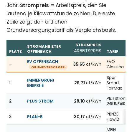
Jahr.
Strompreis
= Arbeitspreis, den Sie
laufend je Kilowattstunde zahlen. Die erste
Zeile zeigt den örtlichen
Grundversorgungstarif als Vergleichsbasis.
STROMPREIS
STROMANBIETER
ARBEITSPREIS
PLATZ
OFFENBACH
TARIF
Günstigste Stromanbieter in Offenbach, Stand 09.08.202
EV OFFENBACH
EVO
–
35,65
ct/kWh
Classica
GRUNDVERSORGER
Spar
IMMERGRÜN!
1
29,71
ct/kWh
Smart
ENERGIE
FairMax
PlusStrom
2
PLUS STROM
28,10
ct/kWh
GRÜNFAIR
PBNZE
3
PLAN-B
30,17
ct/kWh
Flow12
MEIN