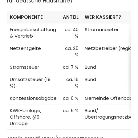
für deutsche Haushalte):
KOMPONENTE
ANTEIL
WER KASSIERT?
Energiebeschaffung
ca. 40
Stromanbieter
& Vertrieb
%
Netzentgelte
ca. 25
Netzbetreiber (regiona
%
Stromsteuer
ca. 7 %
Bund
Umsatzsteuer (19
ca. 16
Bund
%)
%
Konzessionsabgabe
ca. 6 %
Gemeinde Offenbach
KWK-Umlage,
ca. 6 %
Bund/
Offshore, §19-
Übertragungsnetzbetr
Umlage