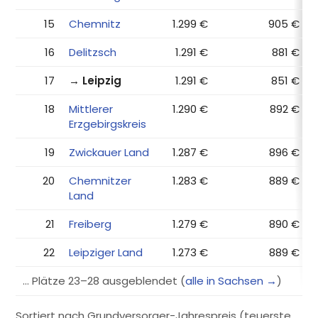
15
Chemnitz
1.299 €
905 €
16
Delitzsch
1.291 €
881 €
17
→ Leipzig
1.291 €
851 €
18
Mittlerer
1.290 €
892 €
Erzgebirgskreis
19
Zwickauer Land
1.287 €
896 €
20
Chemnitzer
1.283 €
889 €
Land
21
Freiberg
1.279 €
890 €
22
Leipziger Land
1.273 €
889 €
… Plätze 23–28 ausgeblendet (
alle in Sachsen →
)
Sortiert nach Grundversorger-Jahrespreis (teuerste