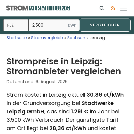
Zum
Inhalt
springen
kWh
VERGLEICHEN
Startseite
»
Stromvergleich
»
Sachsen
»
Leipzig
Strompreise in Leipzig:
Stromanbieter vergleichen
Datenstand:
6. August 2026
Strom kostet in Leipzig aktuell
30,86 ct/kWh
in der Grundversorgung bei
Stadtwerke
Leipzig GmbH
, das sind
1.291 €
im Jahr bei
3.500 kWh Verbrauch. Der günstigste Tarif
am Ort liegt bei
28,36 ct/kWh
und kostet