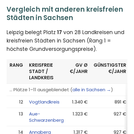
Vergleich mit anderen kreisfreien
Städten in Sachsen
Leipzig belegt Platz
17
von 28 Landkreisen und
kreisfreien Städten in Sachsen (Rang 1 =
höchste Grundversorgungspreise).
RANG
KREISFREIE
GV Ø
GÜNSTIGSTER
STADT /
€/JAHR
€/JAHR
LANDKREIS
… Plätze 1–11 ausgeblendet (
alle in Sachsen →
)
12
Vogtlandkreis
1.340 €
891 €
13
Aue-
1.323 €
927 €
Schwarzenberg
14
Annaberg
1.317 €
927 €