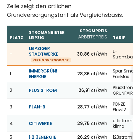
Zeile zeigt den örtlichen
Grundversorgungstarif als Vergleichsbasis.
STROMPREIS
STROMANBIETER
ARBEITSPREIS
PLATZ
LEIPZIG
TARIF
Günstigste Stromanbieter in Leipzig, Stand 06.08.2026;
LEIPZIGER
L-
–
STADTWERKE
30,86
ct/kWh
Strom.basis
GRUNDVERSORGER
IMMERGRÜN!
Spar Smart
1
28,36
ct/kWh
ENERGIE
FairMax
PlusStrom
2
PLUS STROM
26,91
ct/kWh
GRÜNFAIR
PBNZE
3
PLAN-B
28,77
ct/kWh
Flow12
citistrom12
4
CITIWERKE
29,75
ct/kWh
klima
5
1·2·3ENERGIE
26,29
ct/kWh
123strom