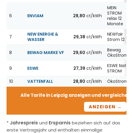
MEIN
STROM
6
ENVIAM
28,80
ct/kWh
relax 12
Monate
NEW ENERGIE &
NEWfair
7
29,38
ct/kWh
WASSER
Strom 12
Bewag
8
BEWAG MARKE VF
29,60
ct/kWh
ÖkoStrom12
ESWE Natur
9
ESWE
27,39
ct/kWh
STROM
10
VATTENFALL
28,80
ct/kWh
ÖkoStrom12
Alle Tarife in Leipzig anzeigen und vergleichen –
ANZEIGEN →
*
Jahrespreis
und
Ersparnis
beziehen sich auf das
erste Vertragsjahr und enthalten einmalige