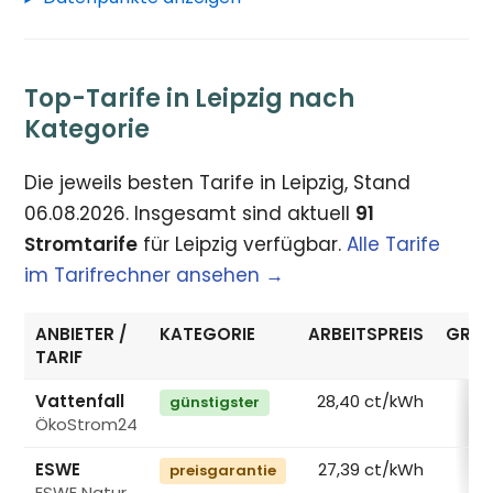
Top-Tarife in Leipzig nach
Kategorie
Die jeweils besten Tarife in Leipzig, Stand
06.08.2026. Insgesamt sind aktuell
91
Stromtarife
für Leipzig verfügbar.
Alle Tarife
im Tarifrechner ansehen →
ANBIETER /
KATEGORIE
ARBEITSPREIS
GRUN
TARIF
Vattenfall
28,40 ct/kWh
günstigster
ÖkoStrom24
€
ESWE
27,39 ct/kWh
preisgarantie
ESWE Natur
€