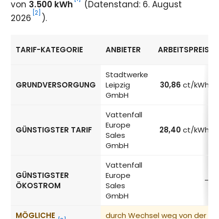
von
3.500 kWh
(Datenstand: 6. August
[2]
2026
).
TARIF-KATEGORIE
ANBIETER
ARBEITSPREIS
Strompreise in Leipzig nach Tarif-Kategorie
Stadtwerke
GRUNDVERSORGUNG
Leipzig
30,86
ct/kWh
GmbH
Vattenfall
Europe
GÜNSTIGSTER TARIF
28,40
ct/kWh
Sales
GmbH
Vattenfall
GÜNSTIGSTER
Europe
–
ÖKOSTROM
Sales
GmbH
MÖGLICHE
durch Wechsel weg von der