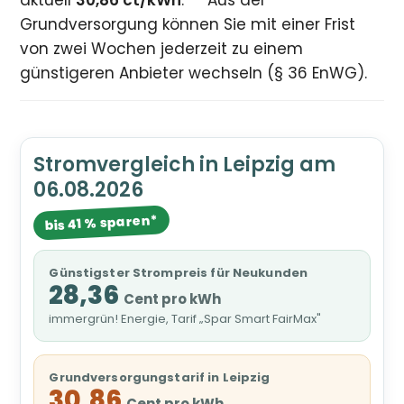
aktuell
30,86 ct/kWh
.
Aus der
Grundversorgung können Sie mit einer Frist
von zwei Wochen jederzeit zu einem
günstigeren Anbieter wechseln (§ 36 EnWG).
Stromvergleich in Leipzig am
06.08.2026
bis 41 % sparen*
Günstigster Strompreis für Neukunden
28,36
Cent pro kWh
immergrün! Energie, Tarif „Spar Smart FairMax"
Grundversorgungstarif in Leipzig
30,86
Cent pro kWh