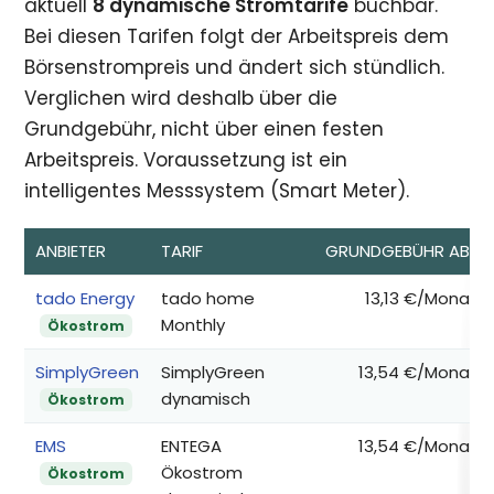
aktuell
8 dynamische Stromtarife
buchbar.
Bei diesen Tarifen folgt der Arbeitspreis dem
Börsenstrompreis und ändert sich stündlich.
Verglichen wird deshalb über die
Grundgebühr, nicht über einen festen
Arbeitspreis. Voraussetzung ist ein
intelligentes Messsystem (Smart Meter).
ANBIETER
TARIF
GRUNDGEBÜHR AB*
tado Energy
tado home
13,13 €/Monat
Monthly
Ökostrom
SimplyGreen
SimplyGreen
13,54 €/Monat
dynamisch
Ökostrom
EMS
ENTEGA
13,54 €/Monat
Ökostrom
Ökostrom