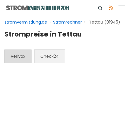
Zum
Inhalt
springen
stromvermittlung.de
›
Stromrechner
›
Tettau (01945)
Strompreise in Tettau
Verivox
Check24