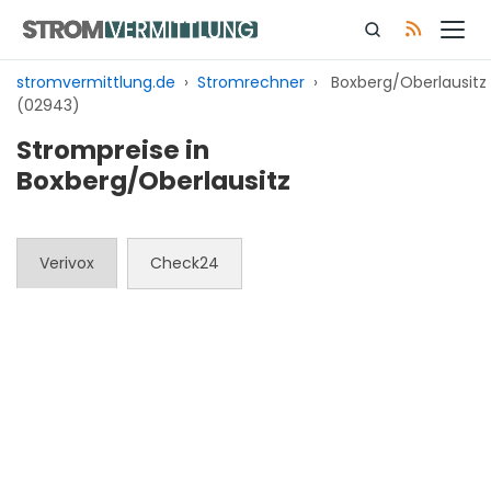
Zum
Inhalt
springen
stromvermittlung.de
›
Stromrechner
›
Boxberg/Oberlausitz
(02943)
Strompreise in
Boxberg/Oberlausitz
Verivox
Check24