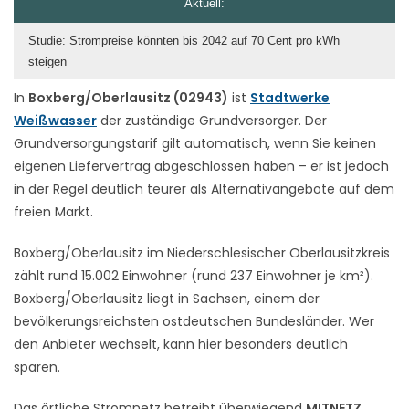
Aktuell:
Studie: Strompreise könnten bis 2042 auf 70 Cent pro kWh
steigen
In
Boxberg/Oberlausitz (02943)
ist
Stadtwerke
Weißwasser
der zuständige Grundversorger. Der
Grundversorgungstarif gilt automatisch, wenn Sie keinen
eigenen Liefervertrag abgeschlossen haben – er ist jedoch
in der Regel deutlich teurer als Alternativangebote auf dem
freien Markt.
Boxberg/Oberlausitz im Niederschlesischer Oberlausitzkreis
zählt rund 15.002 Einwohner (rund 237 Einwohner je km²).
Boxberg/Oberlausitz liegt in Sachsen, einem der
bevölkerungsreichsten ostdeutschen Bundesländer. Wer
den Anbieter wechselt, kann hier besonders deutlich
sparen.
Das örtliche Stromnetz betreibt überwiegend
MITNETZ