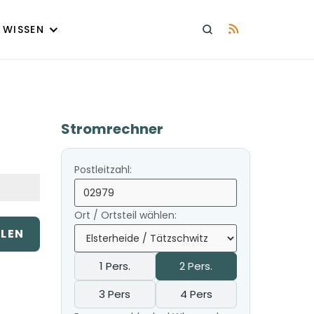
WISSEN
Stromrechner
Postleitzahl:
Ort / Ortsteil wählen:
ILEN
1 Pers.
2 Pers.
3 Pers
4 Pers