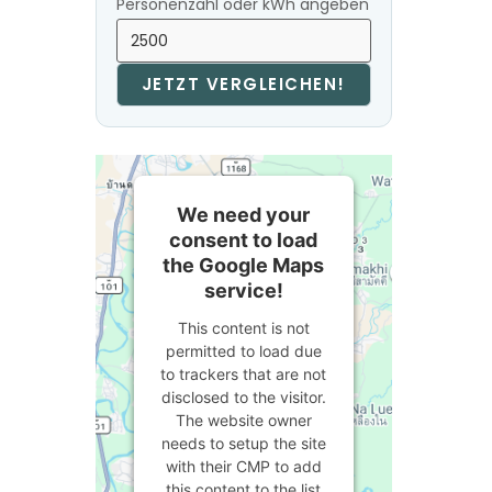
Personenzahl oder kWh angeben
JETZT VERGLEICHEN!
We need your
consent to load
the Google Maps
service!
This content is not
permitted to load due
to trackers that are not
disclosed to the visitor.
The website owner
needs to setup the site
with their CMP to add
this content to the list