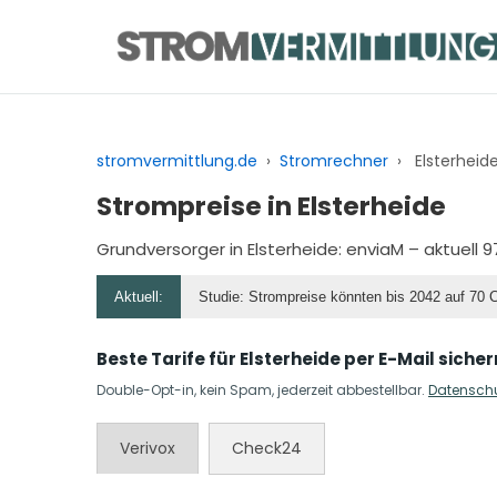
Zum
Inhalt
springen
stromvermittlung.de
›
Stromrechner
›
Elsterheid
Strompreise in Elsterheide
Grundversorger in Elsterheide:
enviaM
– aktuell 9
Aktuell:
Studie: Strompreise könnten bis 2042 auf 70 
Beste Tarife für Elsterheide per E-Mail sicher
Double-Opt-in, kein Spam, jederzeit abbestellbar.
Datensch
Verivox
Check24