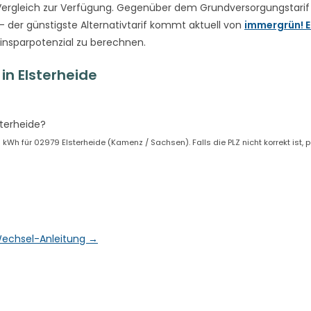
ergleich zur Verfügung. Gegenüber dem Grundversorgungstarif
– der günstigste Alternativtarif kommt aktuell von
immergrün! E
Einsparpotenzial zu berechnen.
n Elsterheide
sterheide?
Wh für 02979 Elsterheide (Kamenz / Sachsen). Falls die PLZ nicht korrekt ist, 
& Wechsel-Anleitung →