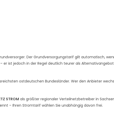
undversorger. Der Grundversorgungstarif gilt automatisch, wen
er ist jedoch in der Regel deutlich teurer als Alternativangebo
ngsreichsten ostdeutschen Bundesländer. Wer den Anbieter wechs
ETZ STROM
als größter regionaler Verteilnetzbetreiber in Sachse
rennt – Ihren Stromtarif wählen Sie unabhängig davon frei.