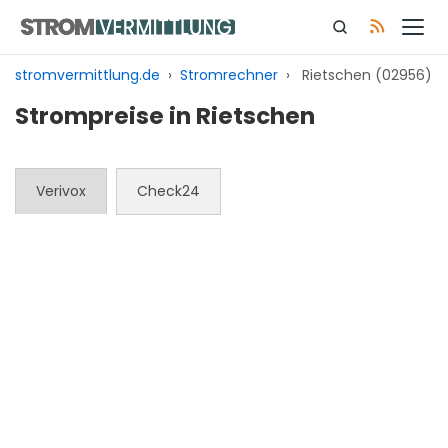
Zum
Inhalt
springen
stromvermittlung.de
›
Stromrechner
›
Rietschen (02956)
Strompreise in Rietschen
Verivox
Check24