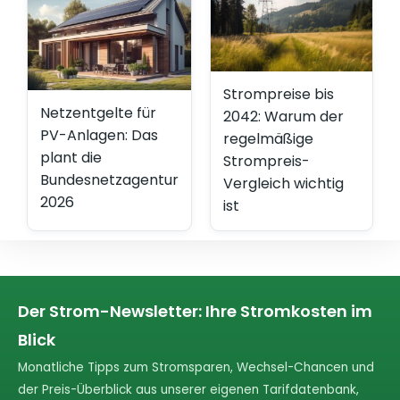
Strompreise bis
Netzentgelte für
2042: Warum der
PV-Anlagen: Das
regelmäßige
plant die
Strompreis-
Bundesnetzagentur
Vergleich wichtig
2026
ist
Der Strom-Newsletter: Ihre Stromkosten im
Blick
Monatliche Tipps zum Stromsparen, Wechsel-Chancen und
der Preis-Überblick aus unserer eigenen Tarifdatenbank,