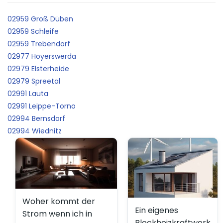
02959 Groß Düben
02959 Schleife
02959 Trebendorf
02977 Hoyerswerda
02979 Elsterheide
02979 Spreetal
02991 Lauta
02991 Leippe-Torno
02994 Bernsdorf
02994 Wiednitz
Woher kommt der
Ein eigenes
Strom wenn ich in
Blockheizkraftwerk