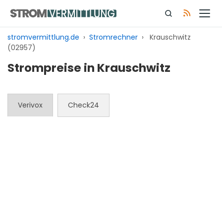
Zum
Inhalt
springen
stromvermittlung.de
›
Stromrechner
›
Krauschwitz
(02957)
Strompreise in Krauschwitz
Verivox
Check24