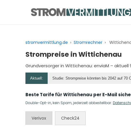
Zum
Inhalt
springen
stromvermittlung.de
›
Stromrechner
›
Wittichen
Strompreise in Wittichenau
Grundversorger in Wittichenau:
enviaM
– aktuell
Aktuell:
Studie: Strompreise könnten bis 2042 auf 70 
Beste Tarife für Wittichenau per E-Mail siche
Double-Opt-in, kein Spam, jederzeit abbestellbar.
Datensch
Verivox
Check24