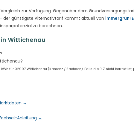
Vergleich zur Verfügung. Gegenüber dem Grundversorgungstari
– der günstigste Alternativtarif kommt aktuell von
immergrün! E
Einsparpotenzial zu berechnen.
in Wittichenau
u?
ittichenau?
Wh für 02997 Wittichenau (Kamenz / Sachsen). Falls die PLZ nicht korrekt ist,
 Marktdaten →
& Wechsel-Anleitung →