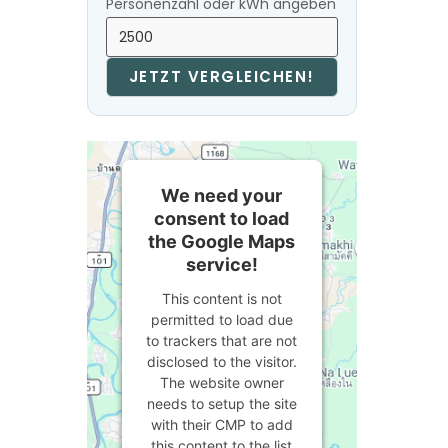
Personenzahl oder kWh angeben
JETZT VERGLEICHEN!
We need your
consent to load
the Google Maps
service!
This content is not
permitted to load due
to trackers that are not
disclosed to the visitor.
The website owner
needs to setup the site
with their CMP to add
this content to the list