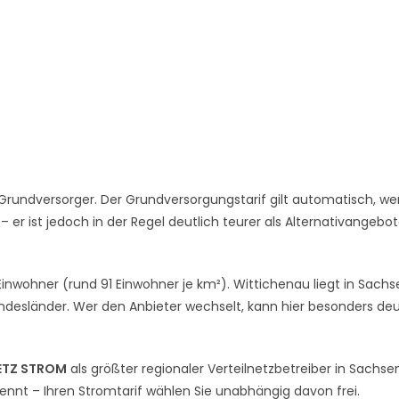
Grundversorger. Der Grundversorgungstarif gilt automatisch, we
er ist jedoch in der Regel deutlich teurer als Alternativangebo
inwohner (rund 91 Einwohner je km²). Wittichenau liegt in Sachs
desländer. Wer den Anbieter wechselt, kann hier besonders deu
ETZ STROM
als größter regionaler Verteilnetzbetreiber in Sachse
rennt – Ihren Stromtarif wählen Sie unabhängig davon frei.