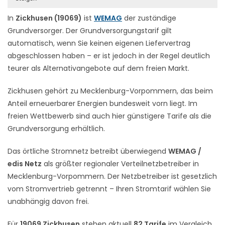
In
Zickhusen (19069)
ist
WEMAG
der zuständige
Grundversorger. Der Grundversorgungstarif gilt
automatisch, wenn Sie keinen eigenen Liefervertrag
abgeschlossen haben – er ist jedoch in der Regel deutlich
teurer als Alternativangebote auf dem freien Markt.
Zickhusen gehört zu Mecklenburg-Vorpommern, das beim
Anteil erneuerbarer Energien bundesweit vorn liegt. Im
freien Wettbewerb sind auch hier günstigere Tarife als die
Grundversorgung erhältlich.
Das örtliche Stromnetz betreibt überwiegend
WEMAG /
edis Netz
als größter regionaler Verteilnetzbetreiber in
Mecklenburg-Vorpommern. Der Netzbetreiber ist gesetzlich
vom Stromvertrieb getrennt – Ihren Stromtarif wählen Sie
unabhängig davon frei.
Für
19069 Zickhusen
stehen aktuell
82 Tarife
im Vergleich