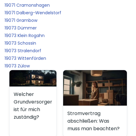
19071 Cramonshagen
19071 Dalberg-Wendelstorf
19071 Grambow
19073 Dümmer
19073 Klein Rogahn
19073 Schossin
19073 Stralendorf
19073 Wittenförden
19073 Zülow
Welcher
Grundversorger
ist für mich
Stromvertrag
zuständig?
abschließen: Was
muss man beachten?