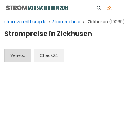
Zum
Inhalt
springen
stromvermittlung.de
›
Stromrechner
›
Zickhusen (19069)
Strompreise in Zickhusen
Verivox
Check24