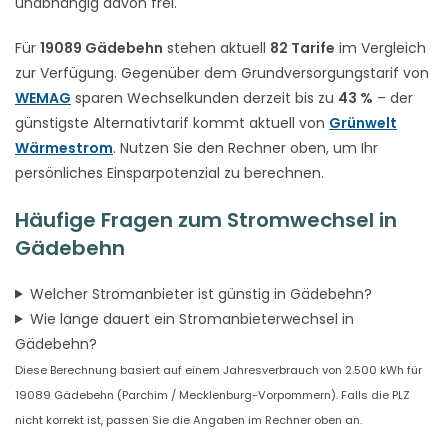
unabhängig davon frei.
Für
19089 Gädebehn
stehen aktuell
82 Tarife
im Vergleich
zur Verfügung. Gegenüber dem Grundversorgungstarif von
WEMAG
sparen Wechselkunden derzeit bis zu
43 %
– der
günstigste Alternativtarif kommt aktuell von
Grünwelt
Wärmestrom
. Nutzen Sie den Rechner oben, um Ihr
persönliches Einsparpotenzial zu berechnen.
Häufige Fragen zum Stromwechsel in
Gädebehn
Welcher Stromanbieter ist günstig in Gädebehn?
Wie lange dauert ein Stromanbieterwechsel in
Gädebehn?
Diese Berechnung basiert auf einem Jahresverbrauch von 2.500 kWh für
19089 Gädebehn (Parchim / Mecklenburg-Vorpommern). Falls die PLZ
nicht korrekt ist, passen Sie die Angaben im Rechner oben an.