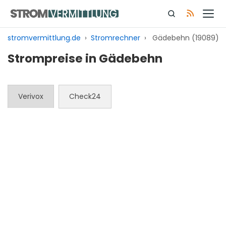
Zum
Inhalt
springen
stromvermittlung.de
›
Stromrechner
›
Gädebehn (19089)
Strompreise in Gädebehn
Verivox
Check24