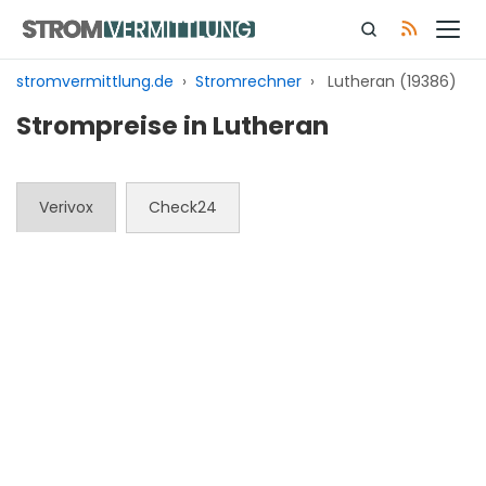
Zum
Inhalt
springen
stromvermittlung.de
›
Stromrechner
›
Lutheran (19386)
Strompreise in Lutheran
Verivox
Check24