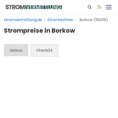
Zum
Inhalt
springen
stromvermittlung.de
›
Stromrechner
›
Borkow (19406)
Strompreise in Borkow
Verivox
Check24