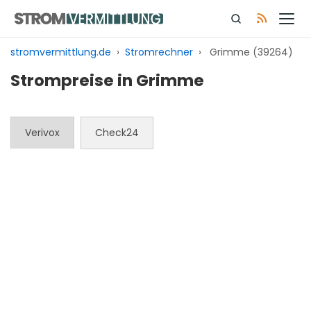
Zum
Inhalt
springen
stromvermittlung.de
›
Stromrechner
›
Grimme (39264)
Strompreise in Grimme
Verivox
Check24