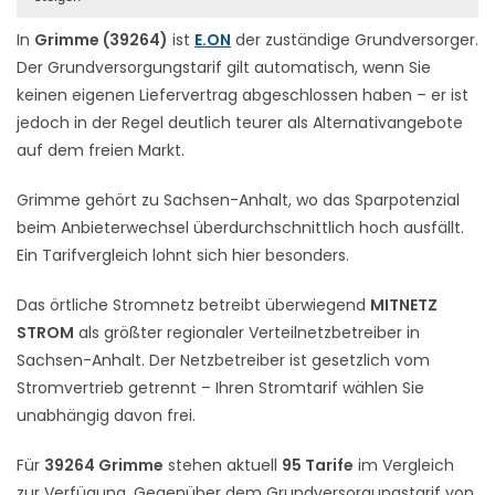
In
Grimme (39264)
ist
E.ON
der zuständige Grundversorger.
Der Grundversorgungstarif gilt automatisch, wenn Sie
keinen eigenen Liefervertrag abgeschlossen haben – er ist
jedoch in der Regel deutlich teurer als Alternativangebote
auf dem freien Markt.
Grimme gehört zu Sachsen-Anhalt, wo das Sparpotenzial
beim Anbieterwechsel überdurchschnittlich hoch ausfällt.
Ein Tarifvergleich lohnt sich hier besonders.
Das örtliche Stromnetz betreibt überwiegend
MITNETZ
STROM
als größter regionaler Verteilnetzbetreiber in
Sachsen-Anhalt. Der Netzbetreiber ist gesetzlich vom
Stromvertrieb getrennt – Ihren Stromtarif wählen Sie
unabhängig davon frei.
Für
39264 Grimme
stehen aktuell
95 Tarife
im Vergleich
zur Verfügung. Gegenüber dem Grundversorgungstarif von