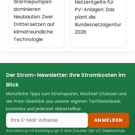
Wärmepumpen
Netzentgelte für
dominieren
PV-Anlagen: Das
Neubauten: Zwei
plant die
Drittel setzen auf
Bundesnetzagentur
klimafreundliche
2026
Technologie
Der Strom-Newsletter: Ihre Stromkosten im
Blick
Monatliche Tipps zum Stromsparen, Wechsel-Chancen und
der Preis-Überblick aus unserer eigenen Tarifdatenbank,
kostenlos und jederzeit abbestellbar.
ANMELDEN
Anmeldung mit Bestätigungs-E-Mail (Double-Opt-in).
Datenschutz