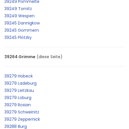
39249 Pömmelte
39249 Tornitz
39249 Wespen
39245 Dannigkow
39245 Gommern
39245 Plötzky
39264 Grimme
(diese Seite)
39279 Hobeck
39279 Ladeburg
39279 Leitzkau
39279 Loburg
39279 Rosian
39279 Schweinitz
39279 Zeppernick
39288 Burg